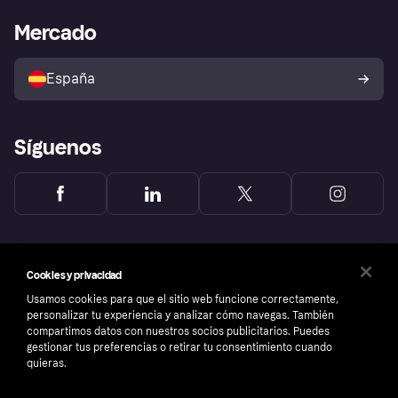
Klarna app
Bienestar financiero
Acceso empresas
Estado operativo
Mercado
Directorio de tiendas
Configuración de privacidad
Vende con Klarna
Plataformas y socios
Política de protección al
comprador de Klarna
Tu derecho de desistimiento
España
Reclamaciones
Síguenos
Cookies y privacidad
Usamos cookies para que el sitio web funcione correctamente,
personalizar tu experiencia y analizar cómo navegas. También
compartimos datos con nuestros socios publicitarios. Puedes
gestionar tus preferencias o retirar tu consentimiento cuando
quieras.