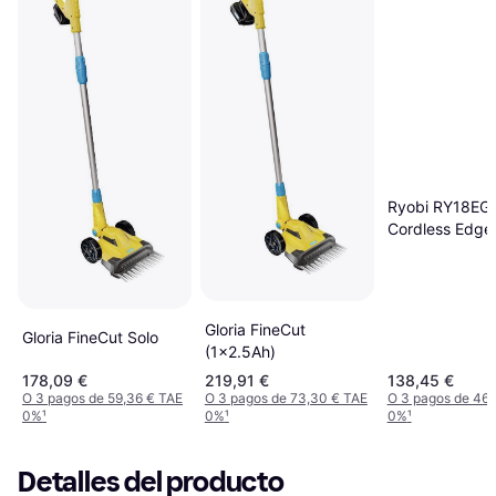
Ryobi RY18EG
Cordless Edge
Gloria FineCut
Gloria FineCut Solo
(1x2.5Ah)
178,09 €
219,91 €
138,45 €
O 3 pagos de 59,36 € TAE
O 3 pagos de 73,30 € TAE
O 3 pagos de 46,
0%
¹
0%
¹
0%
¹
Detalles del producto