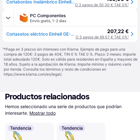
Cortabordes Inalámbrico Einhell Ge-le 18/190 Li - Solo Cuerpo
O 3 pagos de 50,30 € TAE 0%
¹
PC Componentes
Envío gratis
,
1-2 días
207,22 €
Cortasetos eléctrico Einhell GE-LE 18/190 Li-Solo 18V Cuchilla doble Ajustable
O 3 pagos de 69,07 € TAE 0%
¹
¹
*Paga en 3 plazos sin intereses con Klarna. Ejemplo de pago para una
compra de 120€: 3 pagos de 40€, TIN 0 % TAE 0 %. Plazo: 2 meses. Importe
total adeudado 120€. Solo es válido para residentes en España y mayores de
18 años. Sujeto a la aprobación de Klarna. Importe mínimo y máximo varía
por tienda. Consulta los términos y resto de condiciones en
https://www.klarna.com/es/legal/
.
Productos relacionados
Hemos seleccionado una serie de productos que podrían 
interesarte.
Mostrar todo
Tendencia
Tendencia