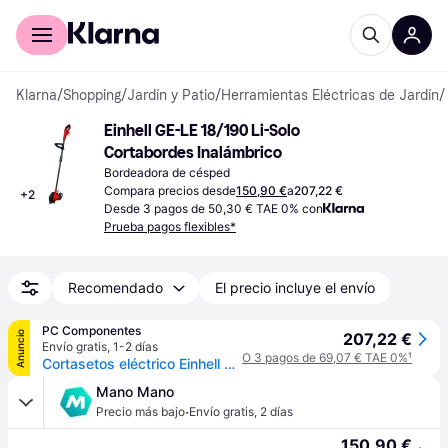
Comprar con Klarna
Para empresas
Klarna
/
Shopping
/
Jardín y Patio
/
Herramientas Eléctricas de Jardín
/
Einhell GE-LE 18/190 Li-Solo 
Cortabordes Inalámbrico
Bordeadora de césped
Compara precios desde
150,90 €
a
207,22 €
+
2
Desde 3 pagos de 50,30 € TAE 0% con
Prueba pagos flexibles*
Recomendado
El precio incluye el envío
PC Componentes
Anuncio
207,22 €
Envío gratis
,
1-2 días
O 3 pagos de 69,07 € TAE 0%
¹
Cortasetos eléctrico Einhell GE-LE 18/190 Li-Solo 18V Cuchilla doble Ajustable
Mano Mano
·
Precio más bajo
Envío gratis
,
2 días
150,90 €