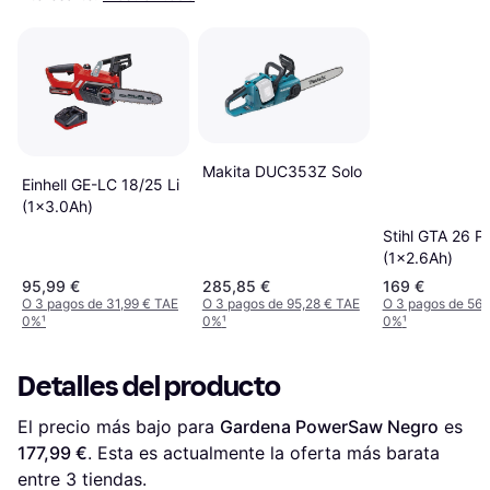
Makita DUC353Z Solo
Einhell GE-LC 18/25 Li
(1x3.0Ah)
Stihl GTA 26 Pr
(1x2.6Ah)
95,99 €
285,85 €
169 €
O 3 pagos de 31,99 € TAE
O 3 pagos de 95,28 € TAE
O 3 pagos de 56,
0%
¹
0%
¹
0%
¹
Detalles del producto
El precio más bajo para 
Gardena PowerSaw Negro
 es 
177,99 €
. Esta es actualmente la oferta más barata 
entre 
3
 tiendas.