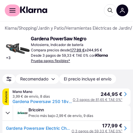
Comprar con Klarna
Para empresas
Klarna
/
Shopping
/
Jardín y Patio
/
Herramientas Eléctricas de Jardín
/
Gardena PowerSaw Negro
Motosierra, Indicador de batería
Compara precios desde
177,99 €
a
244,95 €
Desde 3 pagos de 59,33 € TAE 0% con
+
3
Prueba pagos flexibles*
Recomendado
El precio incluye el envío
Mano Mano
Anuncio
244,95 €
3,99 € de envío
,
8 días
O 3 pagos de 81,65 € TAE 0%
¹
Gardena Powersaw 250 18v Motosierra Inalámbrica Negro Turquesa
Bricoinn
·
Precio más bajo
2,99 € de envío
,
9 días
177,99 €
Gardena Powersaw Electric Chainsaw Without Battery Plateado One Size / EU Plug 220V
O 3 pagos de 59,33 € TAE 0%
¹