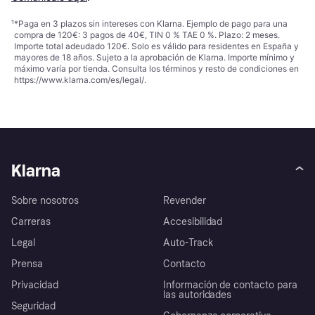
¹
*Paga en 3 plazos sin intereses con Klarna. Ejemplo de pago para una
compra de 120€: 3 pagos de 40€, TIN 0 % TAE 0 %. Plazo: 2 meses.
Importe total adeudado 120€. Solo es válido para residentes en España y
mayores de 18 años. Sujeto a la aprobación de Klarna. Importe mínimo y
máximo varía por tienda. Consulta los términos y resto de condiciones en
https://www.klarna.com/es/legal/
.
Klarna
Sobre nosotros
Revender
Carreras
Accesibilidad
Legal
Auto-Track
Prensa
Contacto
Privacidad
Información de contacto para
las autoridades
Seguridad