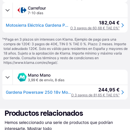
Carrefour
7-10 días
182,04 €
Motosierra Eléctrica Gardena Powersaw Negra 8 M/s 25cm
O 3 pagos de 60,68 € TAE 0%
¹
¹
*Paga en 3 plazos sin intereses con Klarna. Ejemplo de pago para una
compra de 120€: 3 pagos de 40€, TIN 0 % TAE 0 %. Plazo: 2 meses. Importe
total adeudado 120€. Solo es válido para residentes en España y mayores de
18 años. Sujeto a la aprobación de Klarna. Importe mínimo y máximo varía
por tienda. Consulta los términos y resto de condiciones en
https://www.klarna.com/es/legal/
.
Mano Mano
3,99 € de envío
,
8 días
244,95 €
Gardena Powersaw 250 18v Motosierra Inalámbrica Negro Turquesa
O 3 pagos de 81,65 € TAE 0%
¹
Productos relacionados
Hemos seleccionado una serie de productos que podrían 
interesarte.
Mostrar todo