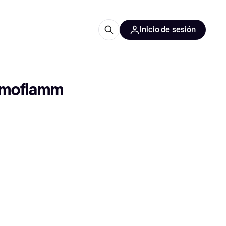
Inicio de sesión
Más información
les de oficina
Qué es Klarna?
rmoflamm 
las categorías