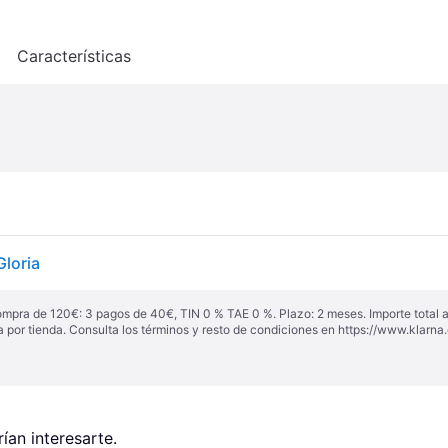
o
Características
loria
ompra de 120€: 3 pagos de 40€, TIN 0 % TAE 0 %. Plazo: 2 meses. Importe total
a por tienda. Consulta los términos y resto de condiciones en
https://www.klarna.
an interesarte.