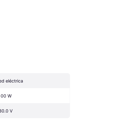
ed eléctrica
100 W
30.0 V