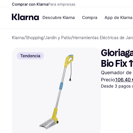
Comprar con Klarna
Para empresas
Descubre Klarna
Compra
App de Klarna
Klarna
/
Shopping
/
Jardín y Patio
/
Herramientas Eléctricas de Jar
Formas de pag
Tiendas
Formas de pago
MediaMarkt
Gloriag
Paga ahora
Shein
Tendencia
Paga en 3 plazos
Zalando Priv
Bio Fix 
Paga en 30 días
Zara
Financiación
JD Sports
Quemador de 
Klarna en Apple 
Precio
106,40 
Desde 3 pagos 
Directorio de tie