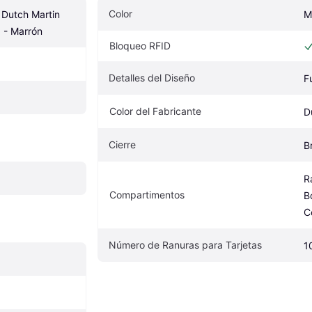
Color
 Dutch Martin 
M
 - Marrón
Bloqueo RFID
Detalles del Diseño
F
Color del Fabricante
D
Cierre
B
R
Compartimentos
B
C
Número de Ranuras para Tarjetas
1