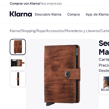
Comprar con Klarna
Para empresas
Descubre Klarna
Compra
App de Klarna
Klarna
/
Shopping
/
Ropa
/
Accesorios
/
Monederos y Llaveros
/
Cart
Formas de pag
Tiendas
Formas de pago
MediaMarkt
Sec
Paga ahora
Shein
Paga en 3 plazos
Zalando Priv
Ma
Paga en 30 días
Zara
Financiación
JD Sports
Carte
Klarna en Apple 
Preci
Desde
Directorio de tie
80,00