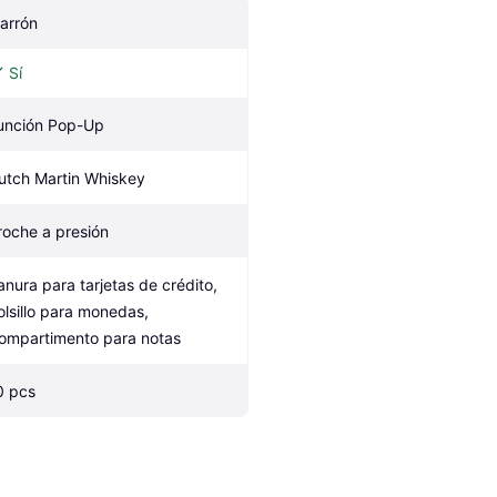
arrón
Sí
unción Pop-Up
utch Martin Whiskey
roche a presión
anura para tarjetas de crédito, 
olsillo para monedas, 
ompartimento para notas
0 pcs