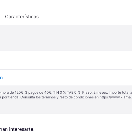
o
Características
ón
ompra de 120€: 3 pagos de 40€, TIN 0 % TAE 0 %. Plazo: 2 meses. Importe total
a por tienda. Consulta los términos y resto de condiciones en
https://www.klarna.
an interesarte.