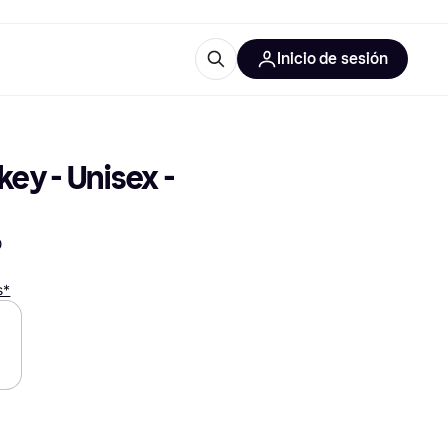
Inicio de sesión
Más información
les de oficina
Qué es Klarna?
ey - Unisex - 
D
s*
las categorías