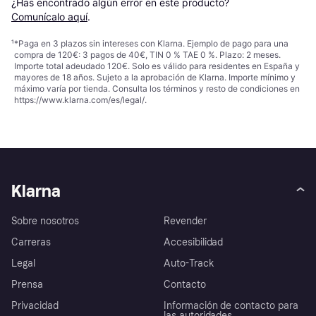
¿Has encontrado algún error en este producto? 
Comunícalo aquí
.
¹
*Paga en 3 plazos sin intereses con Klarna. Ejemplo de pago para una
compra de 120€: 3 pagos de 40€, TIN 0 % TAE 0 %. Plazo: 2 meses.
Importe total adeudado 120€. Solo es válido para residentes en España y
mayores de 18 años. Sujeto a la aprobación de Klarna. Importe mínimo y
máximo varía por tienda. Consulta los términos y resto de condiciones en
https://www.klarna.com/es/legal/
.
Klarna
Sobre nosotros
Revender
Carreras
Accesibilidad
Legal
Auto-Track
Prensa
Contacto
Privacidad
Información de contacto para
las autoridades