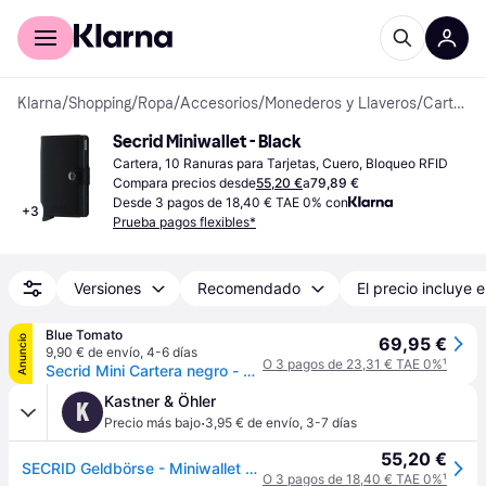
Comprar con Klarna
Para empresas
Klarna
/
Shopping
/
Ropa
/
Accesorios
/
Monederos y Llaveros
/
Carteras
Secrid Miniwallet - Black
Cartera, 10 Ranuras para Tarjetas, Cuero, Bloqueo RFID
Compara precios desde
55,20 €
a
79,89 €
Desde 3 pagos de 18,40 € TAE 0% con
+
3
Prueba pagos flexibles*
Versiones
Recomendado
El precio incluye e
Blue Tomato
Anuncio
69,95 €
9,90 € de envío
,
4-6 días
O 3 pagos de 23,31 € TAE 0%
¹
Secrid Mini Cartera negro - black - Uni
Kastner & Öhler
K
·
Precio más bajo
3,95 € de envío
,
3-7 días
55,20 €
SECRID Geldbörse - Miniwallet Matte black negro - EG
O 3 pagos de 18,40 € TAE 0%
¹