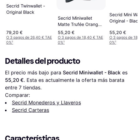
Secrid Twinwallet -
Original Black
Secrid Mini Wal
Secrid Miniwallet
Original - Bla
Matte Trufée Orange -
Naranja
79,20 €
55,20 €
55,20 €
O 3 pagos de 26,40 € TAE
O 3 pagos de 18,40 € TAE
O 3 pagos de 18,
0%
¹
0%
¹
0%
¹
Detalles del producto
El precio más bajo para 
Secrid Miniwallet - Black
 es 
55,20 €
. Esta es actualmente la oferta más barata 
entre 
7
 tiendas.
Comparar:
Secrid Monederos y Llaveros
Secrid Carteras
Características