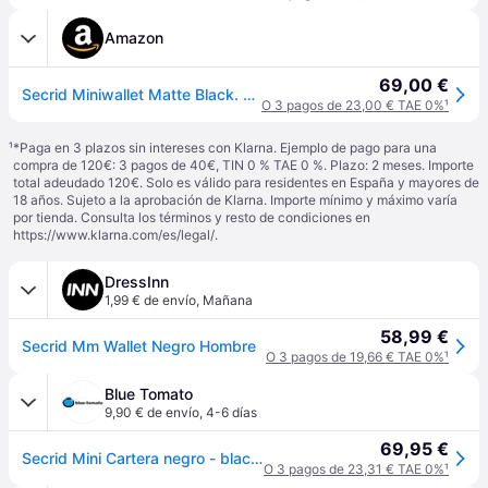
Amazon
69,00 €
Secrid Miniwallet Matte Black. Cartera Tarjetero para Hombre
O 3 pagos de 23,00 € TAE 0%
¹
¹
*Paga en 3 plazos sin intereses con Klarna. Ejemplo de pago para una
compra de 120€: 3 pagos de 40€, TIN 0 % TAE 0 %. Plazo: 2 meses. Importe
total adeudado 120€. Solo es válido para residentes en España y mayores de
18 años. Sujeto a la aprobación de Klarna. Importe mínimo y máximo varía
por tienda. Consulta los términos y resto de condiciones en
https://www.klarna.com/es/legal/
.
DressInn
1,99 € de envío
,
Mañana
58,99 €
Secrid Mm Wallet Negro Hombre
O 3 pagos de 19,66 € TAE 0%
¹
Blue Tomato
9,90 € de envío
,
4-6 días
69,95 €
Secrid Mini Cartera negro - black - Uni
O 3 pagos de 23,31 € TAE 0%
¹