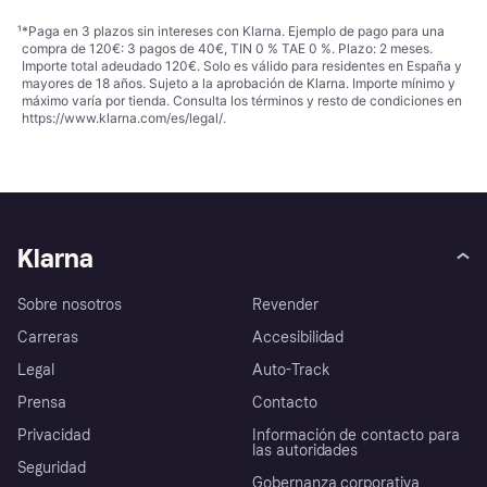
¹
*Paga en 3 plazos sin intereses con Klarna. Ejemplo de pago para una
compra de 120€: 3 pagos de 40€, TIN 0 % TAE 0 %. Plazo: 2 meses.
Importe total adeudado 120€. Solo es válido para residentes en España y
mayores de 18 años. Sujeto a la aprobación de Klarna. Importe mínimo y
máximo varía por tienda. Consulta los términos y resto de condiciones en
https://www.klarna.com/es/legal/
.
Klarna
Sobre nosotros
Revender
Carreras
Accesibilidad
Legal
Auto-Track
Prensa
Contacto
Privacidad
Información de contacto para
las autoridades
Seguridad
Gobernanza corporativa