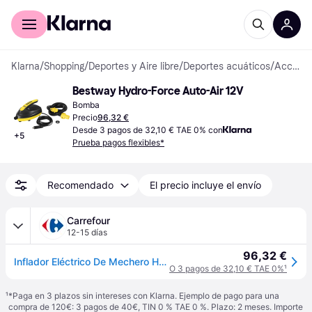
Comprar con Klarna
Para empresas
Klarna
/
Shopping
/
Deportes y Aire libre
/
Deportes acuáticos
/
Accesorios de SUP
Bestway Hydro-Force Auto-Air 12V
Bomba
Precio
96,32 €
Desde 3 pagos de 32,10 € TAE 0% con
+
5
Prueba pagos flexibles*
Recomendado
El precio incluye el envío
Carrefour
12-15 días
96,32 €
Inflador Eléctrico De Mechero Hydro Force Bestway 12v 23,5x14x13 Cm Pantalla Lcd
O 3 pagos de 32,10 € TAE 0%
¹
¹
*Paga en 3 plazos sin intereses con Klarna. Ejemplo de pago para una
compra de 120€: 3 pagos de 40€, TIN 0 % TAE 0 %. Plazo: 2 meses. Importe