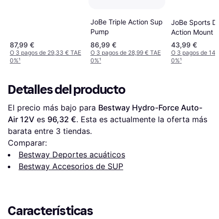
JoBe Triple Action Sup
JoBe Sports D
Pump
Action Mount
87,99 €
86,99 €
43,99 €
O 3 pagos de 29,33 € TAE
O 3 pagos de 28,99 € TAE
O 3 pagos de 14,
0%
¹
0%
¹
0%
¹
Detalles del producto
El precio más bajo para 
Bestway Hydro-Force Auto-
Air 12V
 es 
96,32 €
. Esta es actualmente la oferta más 
barata entre 
3
 tiendas.
Comparar:
Bestway Deportes acuáticos
Bestway Accesorios de SUP
Características