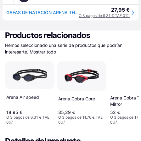
27,95 €
GAFAS DE NATACIÓN ARENA THE ONE MASK SMOKE, REF 0000003148-100 NEGRO
O 3 pagos de 9,31 € TAE 0%
¹
Productos relacionados
Hemos seleccionado una serie de productos que podrían 
interesarte.
Mostrar todo
Arena Air speed
Arena Cobra Tr
Arena Cobra Core
Mirror
18,95 €
35,29 €
52 €
O 3 pagos de 6,31 € TAE
O 3 pagos de 11,76 € TAE
O 3 pagos de 17,
0%
¹
0%
¹
0%
¹