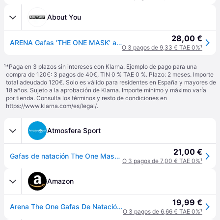
About You
28,00 €
ARENA Gafas 'THE ONE MASK' azul / transparente
O 3 pagos de 9,33 € TAE 0%
¹
¹
*Paga en 3 plazos sin intereses con Klarna. Ejemplo de pago para una
compra de 120€: 3 pagos de 40€, TIN 0 % TAE 0 %. Plazo: 2 meses. Importe
total adeudado 120€. Solo es válido para residentes en España y mayores de
18 años. Sujeto a la aprobación de Klarna. Importe mínimo y máximo varía
por tienda. Consulta los términos y resto de condiciones en
https://www.klarna.com/es/legal/
.
Atmosfera Sport
21,00 €
Gafas de natación The One Mask TP - Multicolor - Talla única
O 3 pagos de 7,00 € TAE 0%
¹
Amazon
19,99 €
Arena The One Gafas De Natación, Unisex Adulto, Smoke/Black, Talla Única
O 3 pagos de 6,66 € TAE 0%
¹