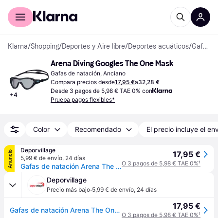
Comprar con Klarna
Para empresas
Klarna
/
Shopping
/
Deportes y Aire libre
/
Deportes acuáticos
/
Gafas de natación
Arena Diving Googles The One Mask
Gafas de natación, Anciano
Compara precios desde
17,95 €
a
32,28 €
Desde 3 pagos de 5,98 € TAE 0% con
+
4
Prueba pagos flexibles*
Color
Recomendado
El precio incluye el en
Deporvillage
Anuncio
17,95 €
5,99 € de envío
,
24 días
O 3 pagos de 5,98 € TAE 0%
¹
Gafas de natación Arena The One negro con lentes ahumadas gris - Black
Deporvillage
·
Precio más bajo
5,99 € de envío
,
24 días
17,95 €
Gafas de natación Arena The One negro con lentes ahumadas gris - Black
O 3 pagos de 5,98 € TAE 0%
¹