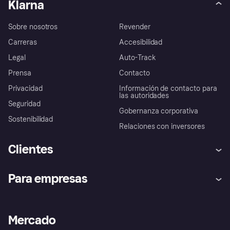
Klarna
Sobre nosotros
Revender
Carreras
Accesibilidad
Legal
Auto-Track
Prensa
Contacto
Privacidad
Información de contacto para
las autoridades
Seguridad
Gobernanza corporativa
Sostenibilidad
Relaciones con inversores
Clientes
Ayuda
Promesa de protección contra
Para empresas
el fraude
Inicio de sesión
Nuestra promesa
Asistencia al comerciante
Portal de desarrolladores
Klarna app
Bienestar financiero
Acceso empresas
Estado operativo
Mercado
Directorio de tiendas
Configuración de privacidad