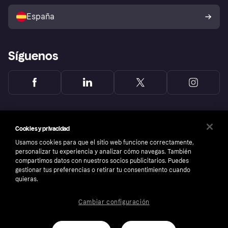
Vende con Klarna
Plataformas y socios
Política de protección al
comprador de Klarna
Tu derecho de desistimiento
España
Reclamaciones
Síguenos
Cookies y privacidad
Usamos cookies para que el sitio web funcione correctamente,
personalizar tu experiencia y analizar cómo navegas. También
compartimos datos con nuestros socios publicitarios. Puedes
gestionar tus preferencias o retirar tu consentimiento cuando
quieras.
Cambiar configuración
Copyright © 2005-2026 Klarna Bank AB (publ). Sede central: Stockholm, Sweden. Todos
los derechos reservados. Klarna Bank AB (publ). Sveavägen 46, 111 34 Stockholm.
Número de empresa: 556737-0431