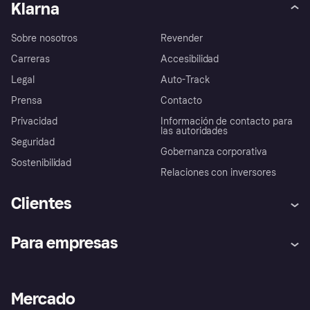
Klarna
Sobre nosotros
Revender
Carreras
Accesibilidad
Legal
Auto-Track
Prensa
Contacto
Privacidad
Información de contacto para
las autoridades
Seguridad
Gobernanza corporativa
Sostenibilidad
Relaciones con inversores
Clientes
Ayuda
Promesa de protección contra
Para empresas
el fraude
Inicio de sesión
Nuestra promesa
Asistencia al comerciante
Portal de desarrolladores
Klarna app
Bienestar financiero
Acceso empresas
Estado operativo
Mercado
Directorio de tiendas
Configuración de privacidad