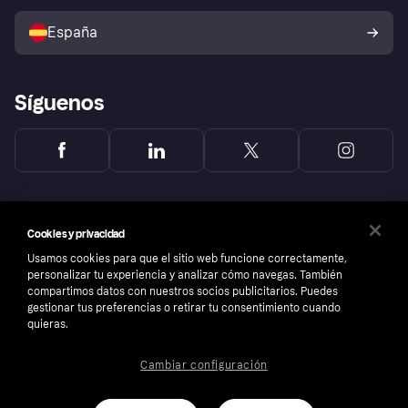
Vende con Klarna
Plataformas y socios
Política de protección al
comprador de Klarna
Tu derecho de desistimiento
España
Reclamaciones
Síguenos
Cookies y privacidad
Usamos cookies para que el sitio web funcione correctamente,
personalizar tu experiencia y analizar cómo navegas. También
compartimos datos con nuestros socios publicitarios. Puedes
gestionar tus preferencias o retirar tu consentimiento cuando
quieras.
Cambiar configuración
Copyright © 2005-2026 Klarna Bank AB (publ). Sede central: Stockholm, Sweden. Todos
los derechos reservados. Klarna Bank AB (publ). Sveavägen 46, 111 34 Stockholm.
Número de empresa: 556737-0431