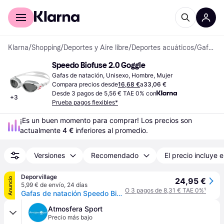
Comprar con Klarna
Para empresas
Klarna
/
Shopping
/
Deportes y Aire libre
/
Deportes acuáticos
/
Gafas de natación
Speedo Biofuse 2.0 Goggle
Gafas de natación, Unisexo, Hombre, Mujer
Compara precios desde
16,68 €
a
33,06 €
Desde 3 pagos de 5,56 € TAE 0% con
+
3
Prueba pagos flexibles*
¡Es un buen momento para comprar! Los precios son 
actualmente 
4 €
 inferiores al promedio.
Versiones
Recomendado
El precio incluye e
Deporvillage
Anuncio
24,95 €
5,99 € de envío
,
24 días
O 3 pagos de 8,31 € TAE 0%
¹
Gafas de natación Speedo Biofuse 2.0 blanco rojo con lentes transparentes gris - White
Atmosfera Sport
Precio más bajo