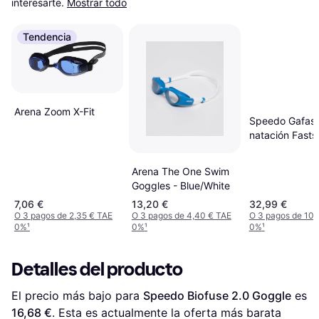
interesarte.
Mostrar todo
Tendencia
Arena Zoom X-Fit
Speedo Gafas
natación Fasts
Speedsocket 2
para carreras 
Arena The One Swim
competición,
Goggles - Blue/White
Antivaho, Sin 
7,06 €
13,20 €
32,99 €
Gafas de natac
O 3 pagos de 2,35 € TAE
O 3 pagos de 4,40 € TAE
O 3 pagos de 10,
para Unisex Ad
0%
¹
0%
¹
0%
¹
Rojo sirena/Azu
Picton/Ahumad
Detalles del producto
El precio más bajo para 
Speedo Biofuse 2.0 Goggle
 es 
16,68 €
. Esta es actualmente la oferta más barata 