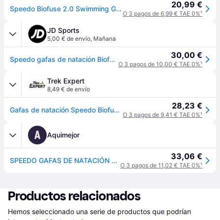
20,99 €
Speedo Biofuse 2.0 Swimming Goggles Blanco
O 3 pagos de 6,99 € TAE 0%
¹
JD Sports
5,00 € de envío
,
Mañana
30,00 €
Speedo gafas de natación Biofuse 2.0, Blanco - One Size
O 3 pagos de 10,00 € TAE 0%
¹
Trek Expert
8,49 € de envío
28,23 €
Gafas de natación Speedo Biofuse 2.0 - Blanc
O 3 pagos de 9,41 € TAE 0%
¹
A
Aquimejor
33,06 €
SPEEDO GAFAS DE NATACIÓN BLANCO REF 1075428
O 3 pagos de 11,02 € TAE 0%
¹
Productos relacionados
Hemos seleccionado una serie de productos que podrían 