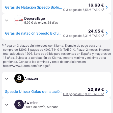
16,68 €
Gafas de Natación Speedo Biofuse 2.0 - Blanco - Talla única
O 3 pagos de 5,56 € TAE 0%
¹
Deporvillage
5,99 € de envío
,
24 días
24,95 €
Gafas de natación Speedo Biofuse 2.0 blanco rojo con lentes transparentes gris - White
O 3 pagos de 8,31 € TAE 0%
¹
¹
*Paga en 3 plazos sin intereses con Klarna. Ejemplo de pago para una
compra de 120€: 3 pagos de 40€, TIN 0 % TAE 0 %. Plazo: 2 meses. Importe
total adeudado 120€. Solo es válido para residentes en España y mayores de
18 años. Sujeto a la aprobación de Klarna. Importe mínimo y máximo varía
por tienda. Consulta los términos y resto de condiciones en
https://www.klarna.com/es/legal/
.
Amazon
20,99 €
Speedo Unisex Gafas de natación Biofuse 2.0 | Ajuste fácil patentado | Antivaho | Sin goteos | Ajuste optimizado | Más comodidad White/Red/Light Smoke One Size
O 3 pagos de 6,99 € TAE 0%
¹
SwimInn
S
1,99 € de envío
,
Mañana