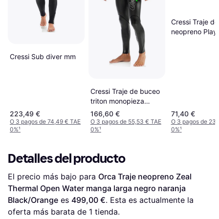
Cressi Traje de
neopreno Play
Black/Pink
Cressi Sub diver mm
Cressi Traje de buceo
triton monopieza
1,5mm Multicolor
223,49 €
166,60 €
71,40 €
O 3 pagos de 74,49 € TAE
O 3 pagos de 55,53 € TAE
O 3 pagos de 23,
0%
¹
0%
¹
0%
¹
Detalles del producto
El precio más bajo para 
Orca Traje neopreno Zeal 
Thermal Open Water manga larga negro naranja 
Black/Orange
 es 
499,00 €
. Esta es actualmente la 
oferta más barata de 1 tienda.