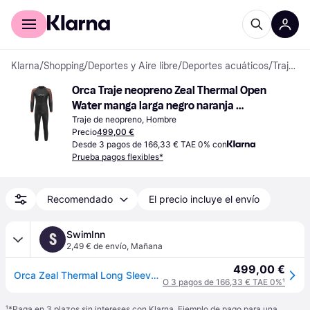
Comprar con Klarna
Para empresas
Klarna
/
Shopping
/
Deportes y Aire libre
/
Deportes acuáticos
/
Trajes de neopreno
Orca Traje neopreno Zeal Thermal Open 
Water manga larga negro naranja 
Black/Orange
Traje de neopreno, Hombre
Precio
499,00 €
Desde 3 pagos de 166,33 € TAE 0% con
Prueba pagos flexibles*
Recomendado
El precio incluye el envío
SwimInn
S
2,49 € de envío
,
Mañana
499,00 €
Orca Zeal Thermal Long Sleeve Neoprene Wetsuit Negro 11 Hombre
O 3 pagos de 166,33 € TAE 0%
¹
¹
*Paga en 3 plazos sin intereses con Klarna. Ejemplo de pago para una