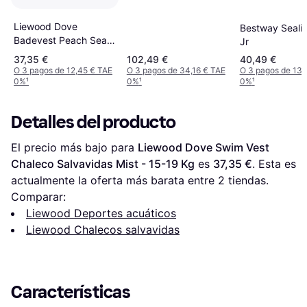
Liewood Dove
Bestway Sealif
Badevest Peach Sea
Jr
Shell 19-30 KG
37,35 €
102,49 €
40,49 €
O 3 pagos de 12,45 € TAE
O 3 pagos de 34,16 € TAE
O 3 pagos de 13,
0%
¹
0%
¹
0%
¹
Detalles del producto
El precio más bajo para 
Liewood Dove Swim Vest 
Chaleco Salvavidas Mist - 15-19 Kg
 es 
37,35 €
. Esta es 
actualmente la oferta más barata entre 
2
 tiendas.
Comparar:
Liewood Deportes acuáticos
Liewood Chalecos salvavidas
Características