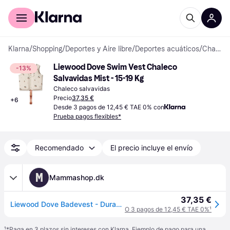
Comprar con Klarna
Para empresas
Klarna
/
Shopping
/
Deportes y Aire libre
/
Deportes acuáticos
/
Chalecos salvavidas
Liewood Dove Swim Vest Chaleco 
-13%
Salvavidas Mist - 15-19 Kg
Chaleco salvavidas
Precio
37,35 €
+
6
Desde 3 pagos de 12,45 € TAE 0% con
Prueba pagos flexibles*
Recomendado
El precio incluye el envío
M
Mammashop.dk
37,35 €
Liewood Dove Badevest - Durazno/Concha de mar 15-19 KG
O 3 pagos de 12,45 € TAE 0%
¹
¹
*Paga en 3 plazos sin intereses con Klarna. Ejemplo de pago para una