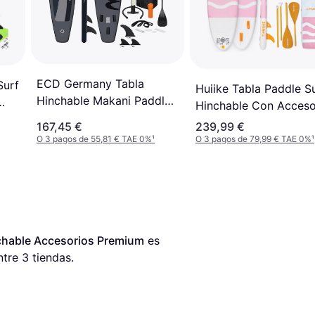
ECD Germany Tabla
Surf
Huiike Tabla Paddle S
Hinchable Makani Paddle
Hinchable Con Acceso
Surf Sup 320x82x15
167,45 €
239,99 €
O 3 pagos de 55,81 € TAE 0%
¹
O 3 pagos de 79,99 € TAE 0%
¹
nchable Accesorios Premium
 es 
ntre 
3
 tiendas.