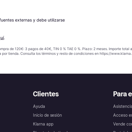
entes externas y debe utilizarse 
uí
.
ompra de 120€: 3 pagos de 40€, TIN 0 % TAE 0 %. Plazo: 2 meses. Importe total
a por tienda. Consulta los términos y resto de condiciones en
https://www.klarna.
Clientes
Para 
Ayuda
Asistenci
Inicio de sesión
Acceso e
Klarna app
Vende con