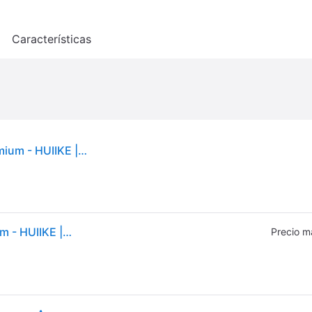
o
Características
Tabla Paddle Surf Hinchable con Accesorios Premium - HUIIKE | Tabla Padel Surf Hinchable con Remo de Aluminio Inflador Leash | PadelSurf Stand Up Paddle Board Gran Estabilidad Resistencia | SUP Board - Black enjoyer - essential
Tabla Paddle Surf Hinchable con Accesorios Premium - HUIIKE | Tabla Padel Surf Hinchable con Remo de Aluminio Inflador Leash | PadelSurf Stand Up Paddle Board Gran Estabilidad Resistencia | SUP Board - Black enjoyer - essential
Precio m