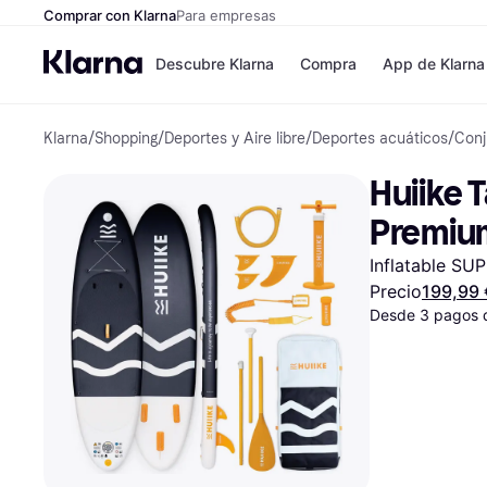
Comprar con Klarna
Para empresas
Descubre Klarna
Compra
App de Klarna
Klarna
/
Shopping
/
Deportes y Aire libre
/
Deportes acuáticos
/
Conj
Tiendas
Formas de pag
Formas de pago
MediaMarkt
Huiike 
Paga ahora
Shein
Paga en 3 plazos
Zalando Prive
Premiu
Paga en 30 días
Zara
Financiación
JD Sports
Inflatable SUP
Klarna en Apple 
Precio
199,99 
Desde 3 pagos 
Directorio de tien