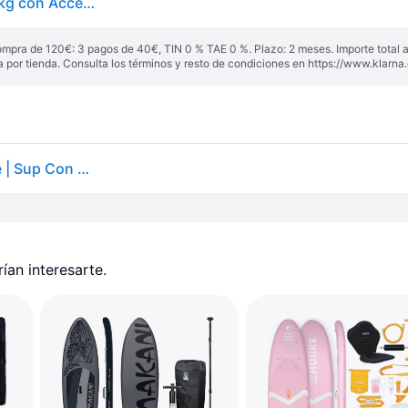
HUIIKE Tabla Paddle Surf Hinchable 10' y hasta 130 kg con Accesorios
ompra de 120€: 3 pagos de 40€, TIN 0 % TAE 0 %. Plazo: 2 meses. Importe total
a por tienda. Consulta los términos y resto de condiciones en
https://www.klarna.
Tabla Paddle Surf Hinchable Con Accesorios, Huiike | Sup Con Remo, Quillas, Inflador, Negra, 10´
an interesarte.