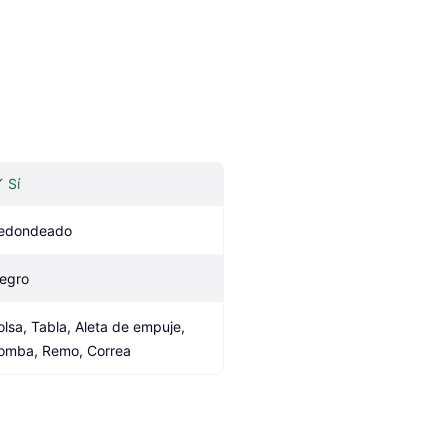
Sí
edondeado
egro
olsa, Tabla, Aleta de empuje, 
omba, Remo, Correa