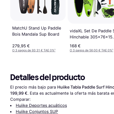
MatchU Stand Up Paddle
vidaXL Set De Paddle 
Bois Mandala Sup Board
Hinchable 305x76x15
Azul
279,95 €
168 €
O 3 pagos de 93,31 € TAE 0%
¹
O 3 pagos de 56,00 € TAE 0%
¹
Detalles del producto
El precio más bajo para 
Huiike Tabla Paddle Surf Hi
199,99 €
. Esta es actualmente la oferta más barata e
Comparar:
Huiike Deportes acuáticos
Huiike Conjuntos SUP