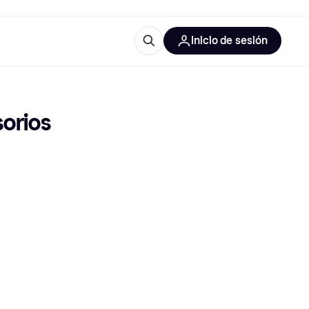
Inicio de sesión
Más información
iales de oficina
Qué es Klarna?
orios 
 las categorías