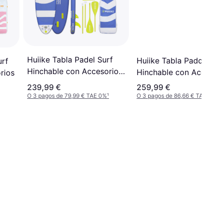
Huiike Tabla Padel Surf
Huiike Tabla Paddle S
urf
Hinchable con Accesorios
Hinchable con Acceso
rios
Premium
10'
239,99 €
259,99 €
O 3 pagos de 79,99 € TAE 0%
¹
O 3 pagos de 86,66 € TAE 0%