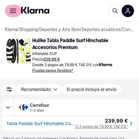
Comprar con Klarna
Para empresas
Klarna
/
Shopping
/
Deportes y Aire libre
/
Deportes acuáticos
/
Conjuntos SUP
Huiike Tabla Paddle Surf Hinchable 
Accesorios Premium
Inflatable SUP
Precio
239,99 €
Desde 3 pagos de 79,99 € TAE 0% con
Prueba pagos flexibles*
Recomendado
El precio incluye el envío
Carrefour
1-2 días
239,99 €
Tabla Paddle Surf Hinchable Con Accesorios, Huiike | Sup Con Remo Doble Uso, Asiento Kayak, Negra, 10´
O 3 pagos de 79,99 € TAE 0%
¹
¹
*Paga en 3 plazos sin intereses con Klarna. Ejemplo de pago para una