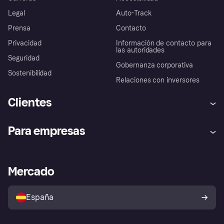
Legal
Auto-Track
Prensa
Contacto
Privacidad
Información de contacto para
las autoridades
Seguridad
Gobernanza corporativa
Sostenibilidad
Relaciones con inversores
Clientes
Ayuda
Promesa de protección contra
Para empresas
el fraude
Inicio de sesión
Nuestra promesa
Asistencia al comerciante
Portal de desarrolladores
Klarna app
Bienestar financiero
Acceso empresas
Estado operativo
Mercado
Directorio de tiendas
Configuración de privacidad
Vende con Klarna
Plataformas y socios
Política de protección al
comprador de Klarna
Tu derecho de desistimiento
España
Reclamaciones