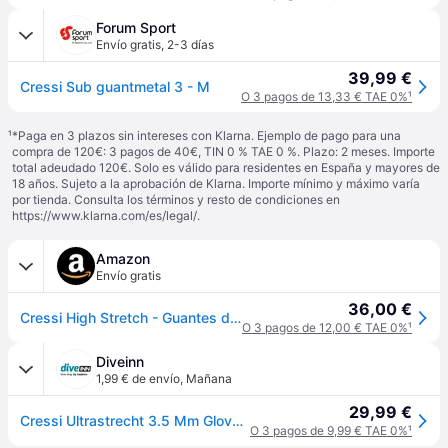
Forum Sport
Envío gratis
,
2-3 días
39,99 €
Cressi Sub guantmetal 3 - M
O 3 pagos de 13,33 € TAE 0%
¹
¹
*Paga en 3 plazos sin intereses con Klarna. Ejemplo de pago para una
compra de 120€: 3 pagos de 40€, TIN 0 % TAE 0 %. Plazo: 2 meses. Importe
total adeudado 120€. Solo es válido para residentes en España y mayores de
18 años. Sujeto a la aprobación de Klarna. Importe mínimo y máximo varía
por tienda. Consulta los términos y resto de condiciones en
https://www.klarna.com/es/legal/
.
Amazon
Envío gratis
36,00 €
Cressi High Stretch - Guantes de Buceo, Color Negro, Talla M
O 3 pagos de 12,00 € TAE 0%
¹
Diveinn
1,99 € de envío
,
Mañana
29,99 €
Cressi Ultrastrecht 3.5 Mm Gloves Negro M
O 3 pagos de 9,99 € TAE 0%
¹