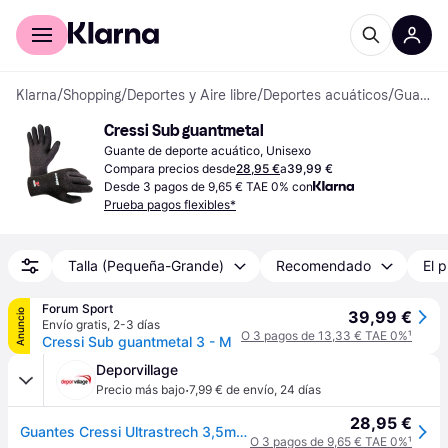
Comprar con Klarna
Para empresas
Klarna
/
Shopping
/
Deportes y Aire libre
/
Deportes acuáticos
/
Guantes de deporte acuático
Cressi Sub guantmetal
Guante de deporte acuático, Unisexo
Compara precios desde
28,95 €
a
39,99 €
Desde 3 pagos de 9,65 € TAE 0% con
Prueba pagos flexibles*
Talla (Pequeña-Grande)
Recomendado
El p
Forum Sport
Anuncio
39,99 €
Envío gratis
,
2-3 días
O 3 pagos de 13,33 € TAE 0%
¹
Cressi Sub guantmetal 3 - M
Deporvillage
·
Precio más bajo
7,99 € de envío
,
24 días
28,95 €
Guantes Cressi Ultrastrech 3,5mm negro puro - XL - Black
O 3 pagos de 9,65 € TAE 0%
¹