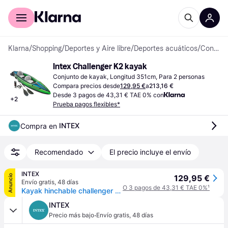
Comprar con Klarna
Para empresas
Klarna
/
Shopping
/
Deportes y Aire libre
/
Deportes acuáticos
/
Conjuntos de kayak
Intex Challenger K2 kayak
Conjunto de kayak, Longitud 351cm, Para 2 personas
Compara precios desde
129,95 €
a
213,16 €
Desde 3 pagos de 43,31 € TAE 0% con
+
2
Prueba pagos flexibles*
INTEX
Compra en 
Recomendado
El precio incluye el envío
INTEX
Anuncio
129,95 €
Envío gratis
,
48 días
O 3 pagos de 43,31 € TAE 0%
¹
Kayak hinchable challenger k2 intex 351x76x38 cm
INTEX
·
Precio más bajo
Envío gratis
,
48 días