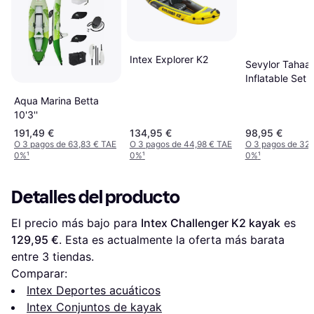
Intex Explorer K2
Sevylor Tahaa
Inflatable Set
Aqua Marina Betta
10'3''
191,49 €
134,95 €
98,95 €
O 3 pagos de 63,83 € TAE
O 3 pagos de 44,98 € TAE
O 3 pagos de 32,
0%
¹
0%
¹
0%
¹
Detalles del producto
El precio más bajo para 
Intex Challenger K2 kayak
 es 
129,95 €
. Esta es actualmente la oferta más barata 
entre 
3
 tiendas.
Comparar:
Intex Deportes acuáticos
Intex Conjuntos de kayak