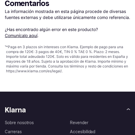
Comentarios
La información mostrada en esta página procede de diversas 
fuentes externas y debe utilizarse únicamente como referencia.

¿Has encontrado algún error en este producto? 
Comunícalo aquí
.
¹
*Paga en 3 plazos sin intereses con Klarna. Ejemplo de pago para una
compra de 120€: 3 pagos de 40€, TIN 0 % TAE 0 %. Plazo: 2 meses.
Importe total adeudado 120€. Solo es válido para residentes en España y
mayores de 18 años. Sujeto a la aprobación de Klarna. Importe mínimo y
máximo varía por tienda. Consulta los términos y resto de condiciones en
https://www.klarna.com/es/legal/
.
Klarna
Sobre nosotros
Revender
Carreras
Accesibilidad