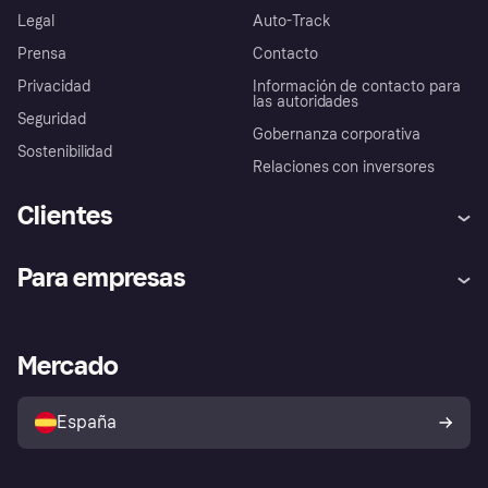
Legal
Auto-Track
Prensa
Contacto
Privacidad
Información de contacto para
las autoridades
Seguridad
Gobernanza corporativa
Sostenibilidad
Relaciones con inversores
Clientes
Ayuda
Promesa de protección contra
Para empresas
el fraude
Inicio de sesión
Nuestra promesa
Asistencia al comerciante
Portal de desarrolladores
Klarna app
Bienestar financiero
Acceso empresas
Estado operativo
Mercado
Directorio de tiendas
Configuración de privacidad
Vende con Klarna
Plataformas y socios
Política de protección al
comprador de Klarna
Tu derecho de desistimiento
España
Reclamaciones