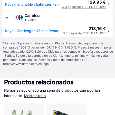
129,95 €
Kayak hinchable challenger k2 intex 351x76x38 cm
O 3 pagos de 43,31 € TAE 0%
¹
Carrefour
1-2 días
213,16 €
Kayak Challenger K2 con Remos de Aluminio y Bomba
O 3 pagos de 71,05 € TAE 0%
¹
¹
*Paga en 3 plazos sin intereses con Klarna. Ejemplo de pago para una
compra de 120€: 3 pagos de 40€, TIN 0 % TAE 0 %. Plazo: 2 meses. Importe
total adeudado 120€. Solo es válido para residentes en España y mayores de
18 años. Sujeto a la aprobación de Klarna. Importe mínimo y máximo varía
por tienda. Consulta los términos y resto de condiciones en
https://www.klarna.com/es/legal/
.
Productos relacionados
Hemos seleccionado una serie de productos que podrían 
interesarte.
Mostrar todo