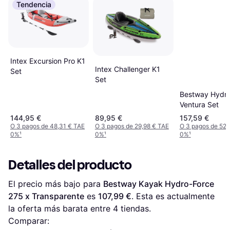
Tendencia
Intex Excursion Pro K1
Intex Challenger K1
Set
Set
Bestway Hydro
Ventura Set
144,95 €
89,95 €
157,59 €
O 3 pagos de 48,31 € TAE
O 3 pagos de 29,98 € TAE
O 3 pagos de 52,
0%
¹
0%
¹
0%
¹
Detalles del producto
El precio más bajo para 
Bestway Kayak Hydro-Force 
275 x Transparente
 es 
107,99 €
. Esta es actualmente 
la oferta más barata entre 
4
 tiendas.
Comparar: