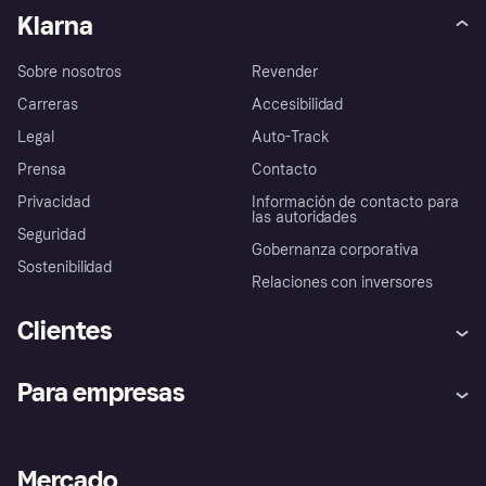
Klarna
Sobre nosotros
Revender
Carreras
Accesibilidad
Legal
Auto-Track
Prensa
Contacto
Privacidad
Información de contacto para
las autoridades
Seguridad
Gobernanza corporativa
Sostenibilidad
Relaciones con inversores
Clientes
Ayuda
Promesa de protección contra
Para empresas
el fraude
Inicio de sesión
Nuestra promesa
Asistencia al comerciante
Portal de desarrolladores
Klarna app
Bienestar financiero
Acceso empresas
Estado operativo
Mercado
Directorio de tiendas