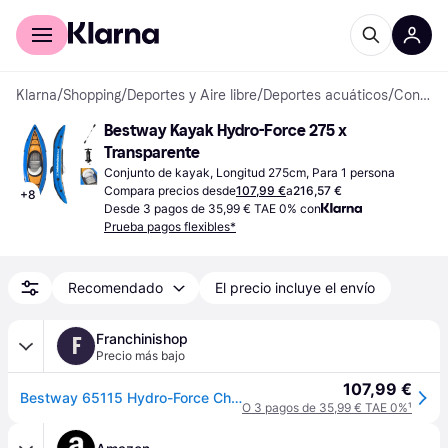
Comprar con Klarna
Para empresas
Klarna
/
Shopping
/
Deportes y Aire libre
/
Deportes acuáticos
/
Conjuntos de kayak
Bestway Kayak Hydro-Force 275 x 
Transparente
Conjunto de kayak, Longitud 275cm, Para 1 persona
Compara precios desde
107,99 €
a
216,57 €
+
8
Desde 3 pagos de 35,99 € TAE 0% con
Prueba pagos flexibles*
Recomendado
El precio incluye el envío
Franchinishop
F
Precio más bajo
107,99 €
Bestway 65115 Hydro-Force Champion - Kayak hinchable para una persona
O 3 pagos de 35,99 € TAE 0%
¹