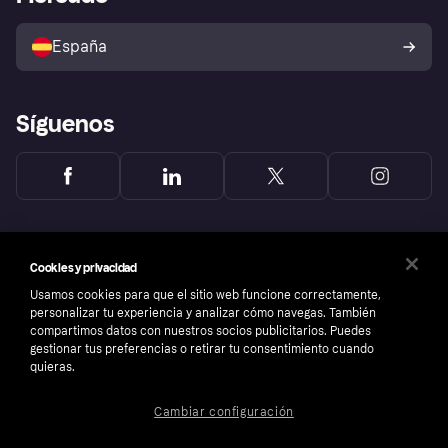
Configuración de privacidad
Vende con Klarna
Plataformas y socios
Política de protección al
comprador de Klarna
Tu derecho de desistimiento
España
Reclamaciones
Síguenos
Cookies y privacidad
Usamos cookies para que el sitio web funcione correctamente,
personalizar tu experiencia y analizar cómo navegas. También
compartimos datos con nuestros socios publicitarios. Puedes
gestionar tus preferencias o retirar tu consentimiento cuando
quieras.
Cambiar configuración
Copyright © 2005-2026 Klarna Bank AB (publ). Sede central: Stockholm, Sweden. Todos
los derechos reservados. Klarna Bank AB (publ). Sveavägen 46, 111 34 Stockholm.