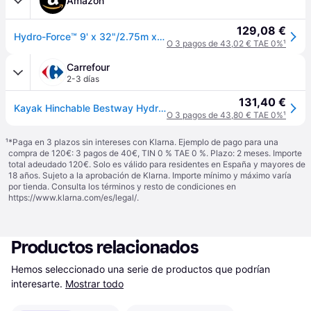
Amazon
129,08 €
Hydro-Force™ 9' x 32"/2.75m x 81cm Cove Champion
O 3 pagos de 43,02 € TAE 0%
¹
Carrefour
2-3 días
131,40 €
Kayak Hinchable Bestway Hydro-force Cove Champion 275x81 Cm Individual Con Remo Y Bomba
O 3 pagos de 43,80 € TAE 0%
¹
¹
*Paga en 3 plazos sin intereses con Klarna. Ejemplo de pago para una
compra de 120€: 3 pagos de 40€, TIN 0 % TAE 0 %. Plazo: 2 meses. Importe
total adeudado 120€. Solo es válido para residentes en España y mayores de
18 años. Sujeto a la aprobación de Klarna. Importe mínimo y máximo varía
por tienda. Consulta los términos y resto de condiciones en
https://www.klarna.com/es/legal/
.
Productos relacionados
Hemos seleccionado una serie de productos que podrían 
interesarte.
Mostrar todo