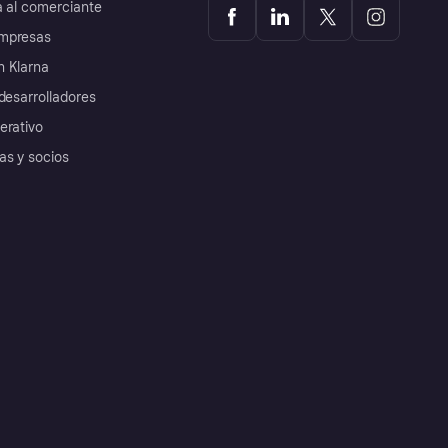
a al comerciante
mpresas
 Klarna
desarrolladores
erativo
as y socios