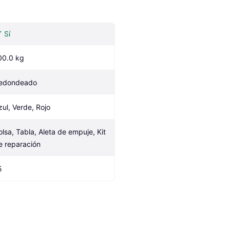
Sí
00.0 kg
edondeado
zul, Verde, Rojo
olsa, Tabla, Aleta de empuje, Kit 
e reparación
5