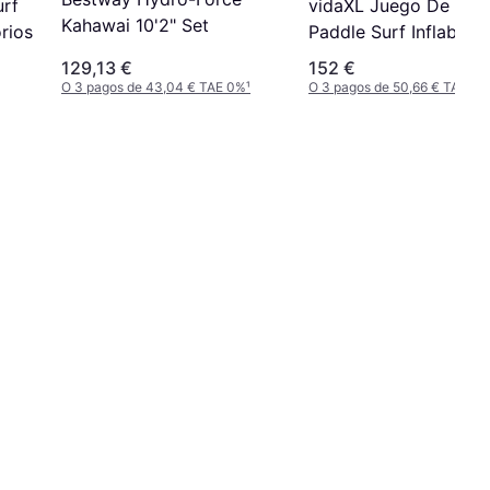
vidaXL Juego De Tab
urf
Kahawai 10'2" Set
Paddle Surf Inflable 
rios
300x76x10
129,13 €
152 €
O 3 pagos de 43,04 € TAE 0%
¹
O 3 pagos de 50,66 € TAE 0%