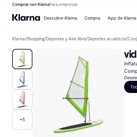
Comprar con Klarna
Para empresas
Descubre Klarna
Compra
App de Klarna
Klarna
/
Shopping
/
Deportes y Aire libre
/
Deportes acuáticos
/
Conj
Formas de pag
Tiendas
Formas de pago
MediaMarkt
vid
Paga ahora
Shein
Paga en 3 plazos
Zalando Priv
Infla
Paga en 30 días
Zara
Financiación
JD Sports
Comp
Klarna en Apple 
Desde
To
Directorio de tie
+5