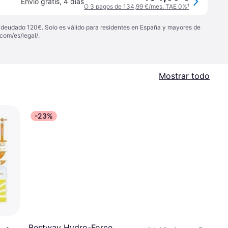
Envío gratis
,
4 días
O 3 pagos de 134,99 €/mes. TAE 0%
¹
 adeudado 120€. Solo es válido para residentes en España y mayores de
com/es/legal/
.
Mostrar todo
-23%
Bestway Hydro-Force