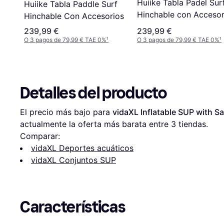
Huiike Tabla Padel Sur
Huiike Tabla Paddle Surf
le
Hinchable con Accesor
Hinchable Con Accesorios
Premium
239,99 €
239,99 €
O 3 pagos de 79,99 € TAE 0%
¹
O 3 pagos de 79,99 € TAE 0%
¹
Detalles del producto
El precio más bajo para 
vidaXL Inflatable SUP with S
actualmente la oferta más barata entre 
3
 tiendas.
Comparar:
vidaXL Deportes acuáticos
vidaXL Conjuntos SUP
Características