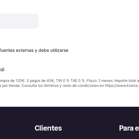
entes externas y debe utilizarse 
uí
.
ompra de 120€: 3 pagos de 40€, TIN 0 % TAE 0 %. Plazo: 2 meses. Importe total
a por tienda. Consulta los términos y resto de condiciones en
https://www.klarna.
Clientes
Para 