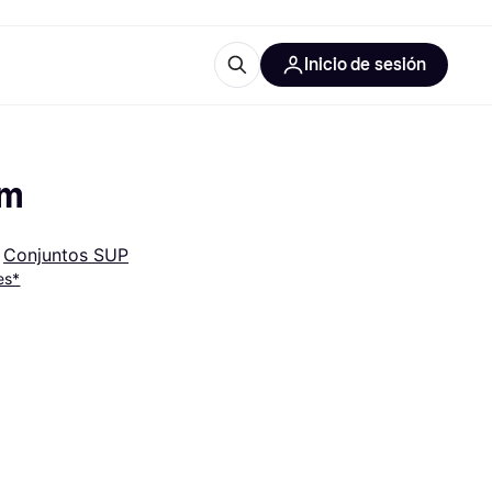
Inicio de sesión
Más información
les de oficina
Qué es Klarna?
cm
 
Conjuntos SUP
es*
las categorías