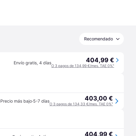
Recomendado
404,99 €
Envío gratis
,
4 días
O 3 pagos de 134,99 €/mes. TAE 0%
¹
403,00 €
·
Precio más bajo
5-7 días
O 3 pagos de 134,33 €/mes. TAE 0%
¹
404,99 €