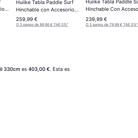
f
Huiike Tabla Paddle S
Huiike Tabla Paddle Surf
ios
Hinchable Con Acceso
Hinchable con Accesorios
10'
259,99 €
239,99 €
O 3 pagos de 86,66 € TAE 0%
¹
O 3 pagos de 79,99 € TAE 0%
¹
ail 330cm
 es 
403,00 €
. Esta es 