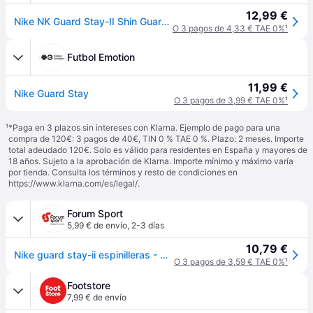
12,99 €
Nike NK Guard Stay-II Shin Guards, Unisex Adulto, White/Black, 1SIZE
O 3 pagos de 4,33 € TAE 0%
¹
Futbol Emotion
11,99 €
Nike Guard Stay
O 3 pagos de 3,99 € TAE 0%
¹
¹
*Paga en 3 plazos sin intereses con Klarna. Ejemplo de pago para una
compra de 120€: 3 pagos de 40€, TIN 0 % TAE 0 %. Plazo: 2 meses. Importe
total adeudado 120€. Solo es válido para residentes en España y mayores de
18 años. Sujeto a la aprobación de Klarna. Importe mínimo y máximo varía
por tienda. Consulta los términos y resto de condiciones en
https://www.klarna.com/es/legal/
.
Forum Sport
5,99 € de envío
,
2-3 días
10,79 €
Nike guard stay-ii espinilleras - Negro - UNICA
O 3 pagos de 3,59 € TAE 0%
¹
Footstore
7,99 € de envío