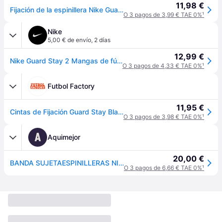
11,98 €
Fijación de la espinillera Nike Guard Stay II - Bleu
O 3 pagos de 3,99 € TAE 0%
¹
Nike
5,00 € de envío
,
2 días
12,99 €
Nike Guard Stay 2 Mangas de fútbol - Negro - ONE SIZE
O 3 pagos de 4,33 € TAE 0%
¹
Futbol Factory
11,95 €
Cintas de Fijación Guard Stay Blanco
O 3 pagos de 3,98 € TAE 0%
¹
A
Aquimejor
20,00 €
BANDA SUJETAESPINILLERAS NIKE 905162 NEGRO
O 3 pagos de 6,66 € TAE 0%
¹