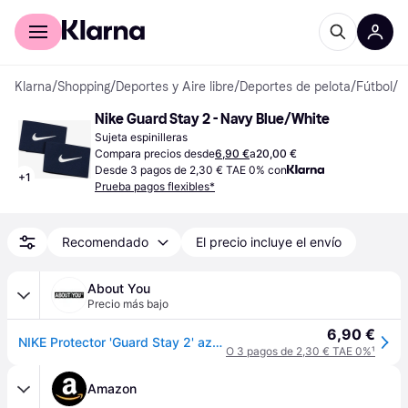
Comprar con Klarna
Para empresas
Klarna
/
Shopping
/
Deportes y Aire libre
/
Deportes de pelota
/
Fútbol
/
E
Nike Guard Stay 2 - Navy Blue/White
Sujeta espinilleras
Compara precios desde
6,90 €
a
20,00 €
Desde 3 pagos de 2,30 € TAE 0% con
+
1
Prueba pagos flexibles*
Recomendado
El precio incluye el envío
About You
Precio más bajo
6,90 €
NIKE Protector 'Guard Stay 2' azul real / blanco
O 3 pagos de 2,30 € TAE 0%
¹
Amazon