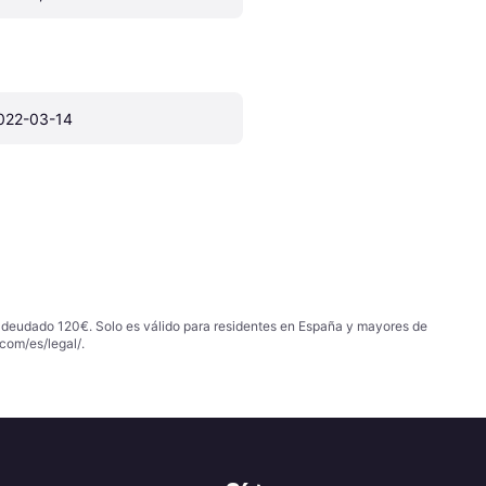
022-03-14
 adeudado 120€. Solo es válido para residentes en España y mayores de
com/es/legal/
.