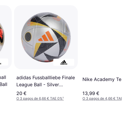
all
adidas Fussballliebe Finale
Nike Academy Team 
Ball
League Ball - Silver
Metallic/Gold
20 €
13,99 €
Metallic/Black/Solar Red
O 3 pagos de 6,66 € TAE 0%
¹
O 3 pagos de 4,66 € TAE 0%
¹