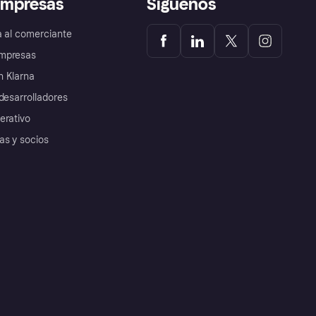
empresas
Síguenos
a al comerciante
mpresas
 Klarna
desarrolladores
erativo
as y socios