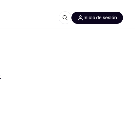
Inicio de sesión
Más información
les de oficina
Qué es Klarna?
*
las categorías