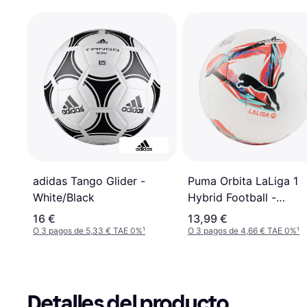
adidas Tango Glider -
Puma Orbita LaLiga 1
White/Black
Hybrid Football -
White/Multicolor
16 €
13,99 €
O 3 pagos de 5,33 € TAE 0%
¹
O 3 pagos de 4,66 € TAE 0%
¹
Detalles del producto