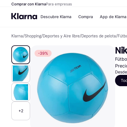
Comprar con Klarna
Para empresas
Descubre Klarna
Compra
App de Klarna
Klarna
/
Shopping
/
Deportes y Aire libre
/
Deportes de pelota
/
Fútb
Formas de pag
Tiendas
Formas de pago
MediaMarkt
Nik
Paga ahora
Shein
-39%
Paga en 3 plazos
Zalando Priv
Fútbo
Paga en 30 días
Zara
Financiación
JD Sports
Preci
Klarna en Apple 
Desde
To
Directorio de tie
+2