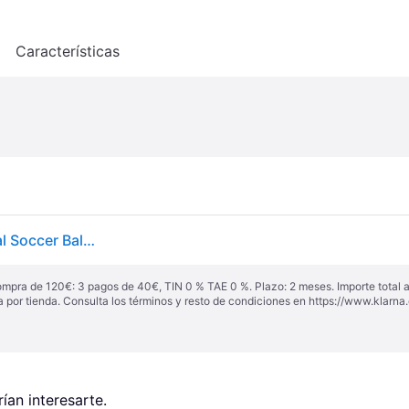
o
Características
Nike DH9796-410 NK Pitch Team - SP21 Recreational Soccer Ball Unisex Adult Blue Fury/(Black) Tamaño 5
ompra de 120€: 3 pagos de 40€, TIN 0 % TAE 0 %. Plazo: 2 meses. Importe total
a por tienda. Consulta los términos y resto de condiciones en
https://www.klarna.
an interesarte.