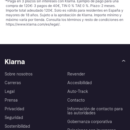
¹
*Paga en 3 plazos sin intereses con Klarna. Ejemplo de pago para una
compra de 120€: 3 pagos de 40€, TIN 0 % TAE 0 %. Plazo: 2 meses.
Importe total adeudado 120€. Solo es válido para residentes en España y
mayores de 18 años. Sujeto a la aprobación de Klarna. Importe mínimo y
máximo varía por tienda. Consulta los términos y resto de condiciones en
https://www.klarna.com/es/legal/
.
Klarna
Sobre nosotros
Revender
Carreras
Accesibilidad
Legal
Auto-Track
Prensa
Contacto
Privacidad
Información de contacto para
las autoridades
Seguridad
Gobernanza corporativa
Sostenibilidad