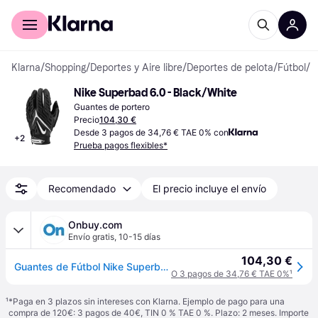
Comprar con Klarna
Para empresas
Klarna
/
Shopping
/
Deportes y Aire libre
/
Deportes de pelota
/
Fútbol
/
G
Nike Superbad 6.0 - Black/White
Guantes de portero
Precio
104,30 €
Desde 3 pagos de 34,76 € TAE 0% con
+
2
Prueba pagos flexibles*
Recomendado
El precio incluye el envío
Onbuy.com
Envío gratis
,
10-15 días
104,30 €
Guantes de Fútbol Nike Superbad 6.0 Negros | Blancos Pequeños
O 3 pagos de 34,76 € TAE 0%
¹
¹
*Paga en 3 plazos sin intereses con Klarna. Ejemplo de pago para una
compra de 120€: 3 pagos de 40€, TIN 0 % TAE 0 %. Plazo: 2 meses. Importe