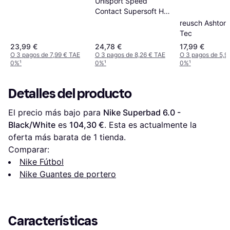
Uhlsport Speed ​​
Contact Supersoft HN
- Black/White/Fluo
reusch Ashton
Orange
Tec
23,99 €
24,78 €
17,99 €
O 3 pagos de 7,99 € TAE
O 3 pagos de 8,26 € TAE
O 3 pagos de 5,9
0%
¹
0%
¹
0%
¹
Detalles del producto
El precio más bajo para 
Nike Superbad 6.0 - 
Black/White
 es 
104,30 €
. Esta es actualmente la 
oferta más barata de 1 tienda.
Comparar:
Nike Fútbol
Nike Guantes de portero
Características