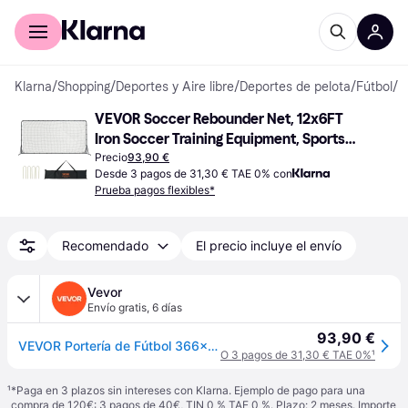
Comprar con Klarna
Para empresas
Klarna
/
Shopping
/
Deportes y Aire libre
/
Deportes de pelota
/
Fútbol
/
E
VEVOR Soccer Rebounder Net, 12x6FT 
Iron Soccer Training Equipment, Sports 
Football Training Gift with Portable Bag, 
Precio
93,90 €
Desde 3 pagos de 31,30 € TAE 0% con
Volleyball Rebounder Wall Perfect
Prueba pagos flexibles*
Recomendado
El precio incluye el envío
Vevor
Envío gratis
,
6 días
93,90 €
VEVOR Portería de Fútbol 366x121x183 cm Red Reboteadora de Fútbol Equipo Deportivo de Tubo de Hierro PE con Bolsa Portátil para Entrenamiento en Solitario, Entrenamiento en Equipo, Pases, Voleibol
O 3 pagos de 31,30 € TAE 0%
¹
¹
*Paga en 3 plazos sin intereses con Klarna. Ejemplo de pago para una
compra de 120€: 3 pagos de 40€, TIN 0 % TAE 0 %. Plazo: 2 meses. Importe