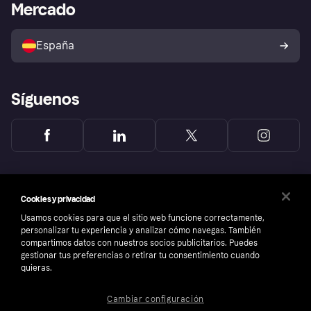
Acceso empresas
Estado operativo
Mercado
Directorio de tiendas
Configuración de privacidad
Vende con Klarna
Plataformas y socios
Política de protección al
comprador de Klarna
Tu derecho de desistimiento
España
Reclamaciones
Síguenos
Cookies y privacidad
Usamos cookies para que el sitio web funcione correctamente,
personalizar tu experiencia y analizar cómo navegas. También
compartimos datos con nuestros socios publicitarios. Puedes
gestionar tus preferencias o retirar tu consentimiento cuando
quieras.
Cambiar configuración