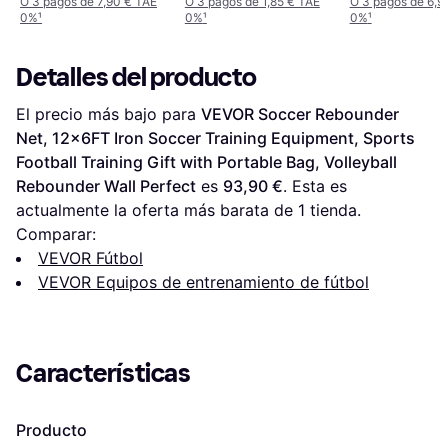
O 3 pagos de 7,90 € TAE
O 3 pagos de 1,85 € TAE
O 3 pagos de 6,9
0%
¹
0%
¹
0%
¹
Detalles del producto
El precio más bajo para 
VEVOR Soccer Rebounder 
Net, 12x6FT Iron Soccer Training Equipment, Sports 
Football Training Gift with Portable Bag, Volleyball 
Rebounder Wall Perfect
 es 
93,90 €
. Esta es 
actualmente la oferta más barata de 1 tienda.
Comparar:
VEVOR Fútbol
VEVOR Equipos de entrenamiento de fútbol
Características
Producto