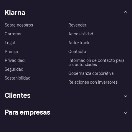
Klarna
Sobre nosotros
Revender
Carreras
Accesibilidad
Legal
Auto-Track
Prensa
Contacto
Privacidad
Información de contacto para
las autoridades
Seguridad
Gobernanza corporativa
Sostenibilidad
Relaciones con inversores
Clientes
Ayuda
Promesa de protección contra
Para empresas
el fraude
Inicio de sesión
Nuestra promesa
Asistencia al comerciante
Portal de desarrolladores
Klarna app
Bienestar financiero