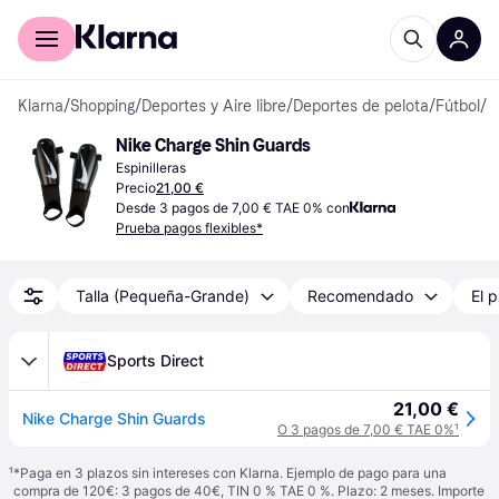
Comprar con Klarna
Para empresas
Klarna
/
Shopping
/
Deportes y Aire libre
/
Deportes de pelota
/
Fútbol
/
E
Nike Charge Shin Guards
Espinilleras
Precio
21,00 €
Desde 3 pagos de 7,00 € TAE 0% con
Prueba pagos flexibles*
Talla (Pequeña-Grande)
Recomendado
El p
Sports Direct
21,00 €
Nike Charge Shin Guards
O 3 pagos de 7,00 € TAE 0%
¹
¹
*Paga en 3 plazos sin intereses con Klarna. Ejemplo de pago para una
compra de 120€: 3 pagos de 40€, TIN 0 % TAE 0 %. Plazo: 2 meses. Importe