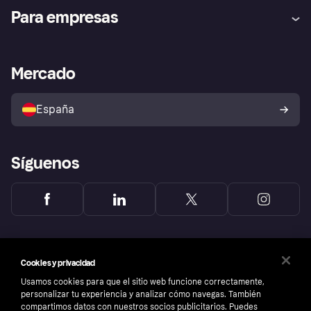
Ayuda
Promesa de protección contra
Para empresas
el fraude
Inicio de sesión
Nuestra promesa
Asistencia al comerciante
Portal de desarrolladores
Klarna app
Bienestar financiero
Acceso empresas
Estado operativo
Mercado
Directorio de tiendas
Configuración de privacidad
Vende con Klarna
Plataformas y socios
Política de protección al
comprador de Klarna
Tu derecho de desistimiento
España
Reclamaciones
Síguenos
Cookies y privacidad
Usamos cookies para que el sitio web funcione correctamente,
personalizar tu experiencia y analizar cómo navegas. También
compartimos datos con nuestros socios publicitarios. Puedes