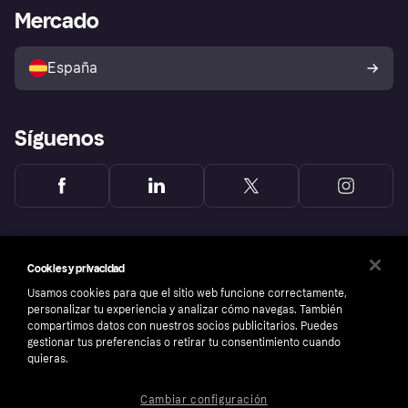
Bienestar financiero
Acceso empresas
Estado operativo
Mercado
Directorio de tiendas
Configuración de privacidad
Vende con Klarna
Plataformas y socios
Política de protección al
comprador de Klarna
Tu derecho de desistimiento
España
Reclamaciones
Síguenos
Cookies y privacidad
Usamos cookies para que el sitio web funcione correctamente,
personalizar tu experiencia y analizar cómo navegas. También
compartimos datos con nuestros socios publicitarios. Puedes
gestionar tus preferencias o retirar tu consentimiento cuando
quieras.
Cambiar configuración