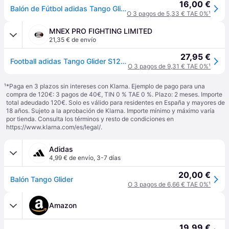
16,00 €
Balón de Fútbol adidas Tango Glider Hombre Blanco/Negro - 5
O 3 pagos de 5,33 € TAE 0%
¹
MNEX PRO FIGHTING LIMITED
21,35 € de envío
27,95 €
Football adidas Tango Glider S12241 - 4
O 3 pagos de 9,31 € TAE 0%
¹
¹
*Paga en 3 plazos sin intereses con Klarna. Ejemplo de pago para una
compra de 120€: 3 pagos de 40€, TIN 0 % TAE 0 %. Plazo: 2 meses. Importe
total adeudado 120€. Solo es válido para residentes en España y mayores de
18 años. Sujeto a la aprobación de Klarna. Importe mínimo y máximo varía
por tienda. Consulta los términos y resto de condiciones en
https://www.klarna.com/es/legal/
.
Adidas
4,99 € de envío
,
3-7 días
20,00 €
Balón Tango Glider
O 3 pagos de 6,66 € TAE 0%
¹
Amazon
19,99 €