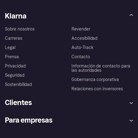
Klarna
Sobre nosotros
Revender
Carreras
Accesibilidad
Legal
Auto-Track
Prensa
Contacto
Privacidad
Información de contacto para
las autoridades
Seguridad
Gobernanza corporativa
Sostenibilidad
Relaciones con inversores
Clientes
Ayuda
Promesa de protección contra
Para empresas
el fraude
Inicio de sesión
Nuestra promesa
Asistencia al comerciante
Portal de desarrolladores
Klarna app