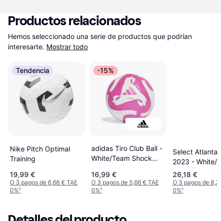
Productos relacionados
Hemos seleccionado una serie de productos que podrían 
interesarte.
Mostrar todo
Tendencia
-15%
adidas Tiro Club Ball -
Nike Pitch Optimal
Select Atlanta
White/Team Shock
Training
2023 - White/P
Pink
19,99 €
16,99 €
26,18 €
O 3 pagos de 6,66 € TAE
O 3 pagos de 5,66 € TAE
O 3 pagos de 8,7
0%
¹
0%
¹
0%
¹
Detalles del producto