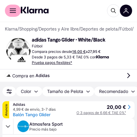
Comprar con Klarna
Para empresas
Klarna
/
Shopping
/
Deportes y Aire libre
/
Deportes de pelota
/
Fútbol
/
B
adidas Tango Glider - White/Black
Fútbol
Compara precios desde
16,00 €
a
27,95 €
Desde 3 pagos de 5,33 € TAE 0% con
Prueba pagos flexibles*
Adidas
Compra en 
Color
Tamaño de Pelota
Recomendado
Adidas
Anuncio
20,00 €
4,99 € de envío
,
3-7 días
O 3 pagos de 6,66 € TAE 0%
¹
Balón Tango Glider
Atmosfera Sport
Precio más bajo