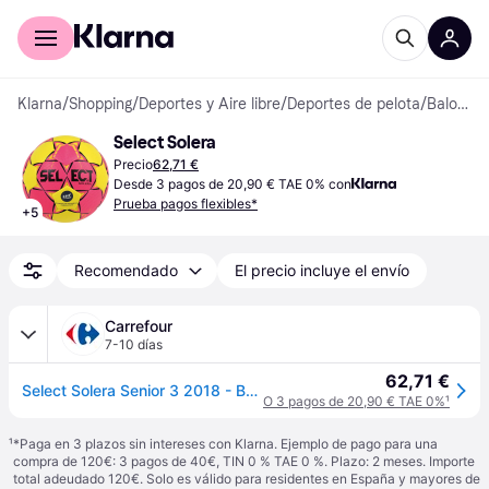
Comprar con Klarna
Para empresas
Klarna
/
Shopping
/
Deportes y Aire libre
/
Deportes de pelota
/
Balonmano
Select Solera
Precio
62,71 €
Desde 3 pagos de 20,90 € TAE 0% con
Prueba pagos flexibles*
+
5
Recomendado
El precio incluye el envío
Carrefour
7-10 días
62,71 €
Select Solera Senior 3 2018 - Balonmano, Talla 3
O 3 pagos de 20,90 € TAE 0%
¹
¹
*Paga en 3 plazos sin intereses con Klarna. Ejemplo de pago para una
compra de 120€: 3 pagos de 40€, TIN 0 % TAE 0 %. Plazo: 2 meses. Importe
total adeudado 120€. Solo es válido para residentes en España y mayores de