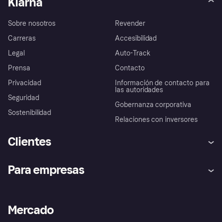
Klarna
Sobre nosotros
Revender
Carreras
Accesibilidad
Legal
Auto-Track
Prensa
Contacto
Privacidad
Información de contacto para
las autoridades
Seguridad
Gobernanza corporativa
Sostenibilidad
Relaciones con inversores
Clientes
Ayuda
Promesa de protección contra
Para empresas
el fraude
Inicio de sesión
Nuestra promesa
Asistencia al comerciante
Portal de desarrolladores
Klarna app
Bienestar financiero
Acceso empresas
Estado operativo
Mercado
Directorio de tiendas
Configuración de privacidad
Vende con Klarna
Plataformas y socios