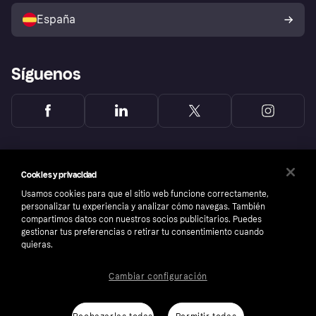
Política de protección al
comprador de Klarna
Tu derecho de desistimiento
España
Reclamaciones
Síguenos
Cookies y privacidad
Usamos cookies para que el sitio web funcione correctamente,
personalizar tu experiencia y analizar cómo navegas. También
compartimos datos con nuestros socios publicitarios. Puedes
gestionar tus preferencias o retirar tu consentimiento cuando
quieras.
Cambiar configuración
Copyright © 2005-2026 Klarna Bank AB (publ). Sede central: Stockholm, Sweden. Todos
los derechos reservados. Klarna Bank AB (publ). Sveavägen 46, 111 34 Stockholm.
Número de empresa: 556737-0431