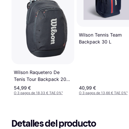
Wilson Tennis Team
Backpack 30 L
Wilson Raquetero De
Tenis Tour Backpack 2025
Black Negro
54,99 €
40,99 €
O 3 pagos de 18,33 € TAE 0%
¹
O 3 pagos de 13,66 € TAE 0%
¹
Detalles del producto