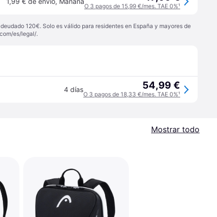
1,99 € de envío
,
Mañana
O 3 pagos de 15,99 €/mes. TAE 0%
¹
 adeudado 120€. Solo es válido para residentes en España y mayores de
com/es/legal/
.
54,99 €
4 días
O 3 pagos de 18,33 €/mes. TAE 0%
¹
Mostrar todo