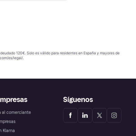
 adeudado 120€. Solo es válido para residentes en España y mayores de
com/es/legal/
.
empresas
Síguenos
a al comerciante
mpresas
 Klarna