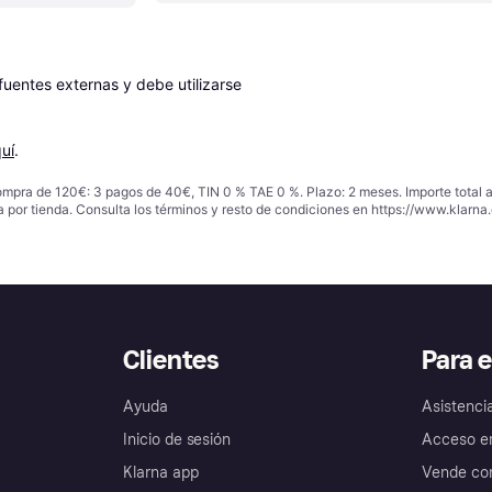
entes externas y debe utilizarse 
uí
.
ompra de 120€: 3 pagos de 40€, TIN 0 % TAE 0 %. Plazo: 2 meses. Importe total
a por tienda. Consulta los términos y resto de condiciones en
https://www.klarna.
Clientes
Para 
Ayuda
Asistenci
Inicio de sesión
Acceso e
Klarna app
Vende con