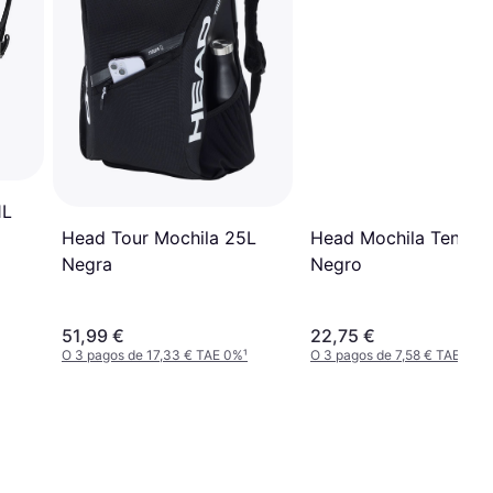
1L
Head Tour Mochila 25L
Head Mochila Tenis 1
Negra
Negro
51,99 €
22,75 €
O 3 pagos de 17,33 € TAE 0%
¹
O 3 pagos de 7,58 € TAE 0%
¹