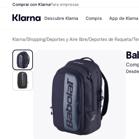
Comprar con Klarna
Para empresas
Descubre Klarna
Compra
App de Klarna
Klarna
/
Shopping
/
Deportes y Aire libre
/
Deportes de Raqueta
/
Te
Formas de pag
Tiendas
Formas de pago
MediaMarkt
Bab
Paga ahora
Shein
Paga en 3 plazos
Zalando Priv
Comp
Paga en 30 días
Zara
Financiación
JD Sports
Desde
Klarna en Apple 
Directorio de tie