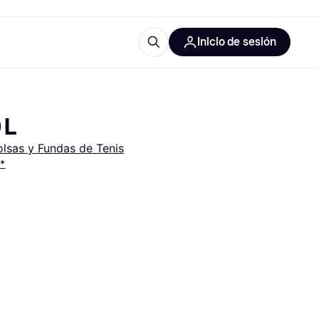
Inicio de sesión
Más información
les de oficina
Qué es Klarna?
 L
olsas y Fundas de Tenis
s*
las categorías