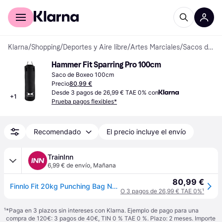
Comprar con Klarna
Para empresas
Klarna
/
Shopping
/
Deportes y Aire libre
/
Artes Marciales
/
Sacos de Boxeo
Hammer Fit Sparring Pro 100cm
Saco de Boxeo 100cm
Precio
80,99 €
Desde 3 pagos de 26,99 € TAE 0% con
+
1
Prueba pagos flexibles*
Recomendado
El precio incluye el envío
TrainInn
6,99 € de envío
,
Mañana
80,99 €
Finnlo Fit 20kg Punching Bag Negro 100 x 30 cm
O 3 pagos de 26,99 € TAE 0%
¹
¹
*Paga en 3 plazos sin intereses con Klarna. Ejemplo de pago para una
compra de 120€: 3 pagos de 40€, TIN 0 % TAE 0 %. Plazo: 2 meses. Importe