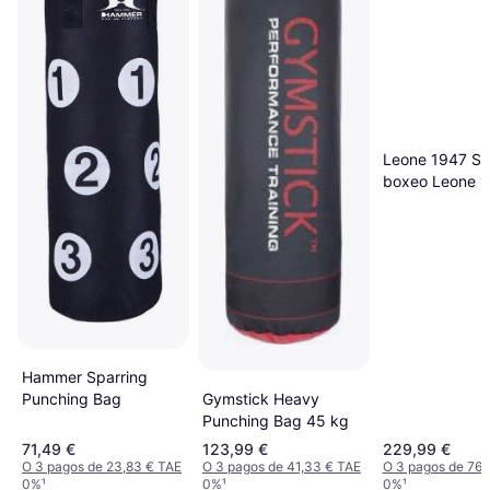
Leone 1947 Sa
boxeo Leone 
DNA Pera 12K
dorado Black/Y
Hammer Sparring
Gymstick Heavy
Punching Bag
Punching Bag 45 kg
71,49 €
123,99 €
229,99 €
O 3 pagos de 23,83 € TAE
O 3 pagos de 41,33 € TAE
O 3 pagos de 76,
0%
¹
0%
¹
0%
¹