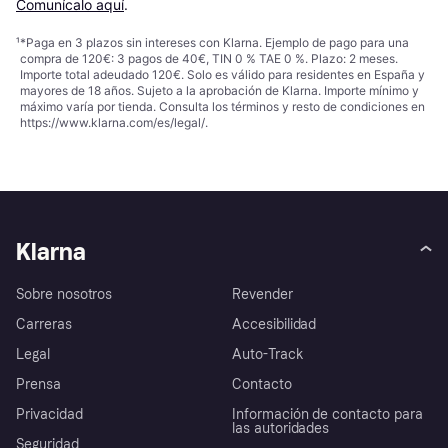
Comunícalo aquí
.
¹
*Paga en 3 plazos sin intereses con Klarna. Ejemplo de pago para una
compra de 120€: 3 pagos de 40€, TIN 0 % TAE 0 %. Plazo: 2 meses.
Importe total adeudado 120€. Solo es válido para residentes en España y
mayores de 18 años. Sujeto a la aprobación de Klarna. Importe mínimo y
máximo varía por tienda. Consulta los términos y resto de condiciones en
https://www.klarna.com/es/legal/
.
Klarna
Sobre nosotros
Revender
Carreras
Accesibilidad
Legal
Auto-Track
Prensa
Contacto
Privacidad
Información de contacto para
las autoridades
Seguridad