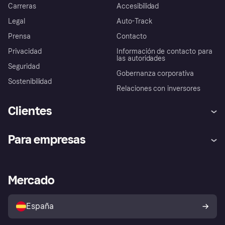
Carreras
Accesibilidad
Legal
Auto-Track
Prensa
Contacto
Privacidad
Información de contacto para
las autoridades
Seguridad
Gobernanza corporativa
Sostenibilidad
Relaciones con inversores
Clientes
Ayuda
Promesa de protección contra
Para empresas
el fraude
Inicio de sesión
Nuestra promesa
Asistencia al comerciante
Portal de desarrolladores
Klarna app
Bienestar financiero
Acceso empresas
Estado operativo
Mercado
Directorio de tiendas
Configuración de privacidad
Vende con Klarna
Plataformas y socios
Política de protección al
comprador de Klarna
Tu derecho de desistimiento
España
Reclamaciones