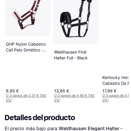
QHP Nylon Cabestro
Cali Pelo Sintético -
Waldhausen First
Negro
Halter Full - Black
Kentucky Hors
Cabestro De N
Breakaway - N
9,95 €
13,95 €
17,99 €
O 3 pagos de 3,31 € TAE
O 3 pagos de 4,65 € TAE
O 3 pagos de 5,9
0%
¹
0%
¹
0%
¹
Detalles del producto
El precio más bajo para 
Waldhausen Elegant Halter - 