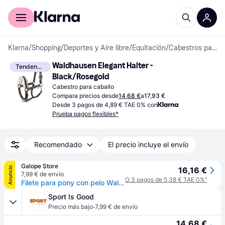
Comprar con Klarna
Para empresas
Klarna
/
Shopping
/
Deportes y Aire libre
/
Equitación
/
Cabestros para caballos
Waldhausen Elegant Halter - 
Tendencia
Black/Rosegold
Cabestro para caballo
Compara precios desde
14,68 €
a
17,93 €
Desde 3 pagos de 4,89 € TAE 0% con
Prueba pagos flexibles*
Recomendado
El precio incluye el envío
Galope Store
Anuncio
16,16 €
7,99 € de envío
O 3 pagos de 5,38 € TAE 0%
¹
Filete para pony con pelo Waldhausen Elegant - Noir
Sport Is Good
·
Precio más bajo
7,99 € de envío
14,68 €