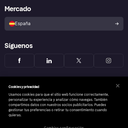
Bienestar financiero
Acceso empresas
Estado operativo
Mercado
Directorio de tiendas
Configuración de privacidad
Vende con Klarna
Plataformas y socios
Política de protección al
comprador de Klarna
Tu derecho de desistimiento
España
Reclamaciones
Síguenos
Cookies y privacidad
Usamos cookies para que el sitio web funcione correctamente,
personalizar tu experiencia y analizar cómo navegas. También
compartimos datos con nuestros socios publicitarios. Puedes
gestionar tus preferencias o retirar tu consentimiento cuando
quieras.