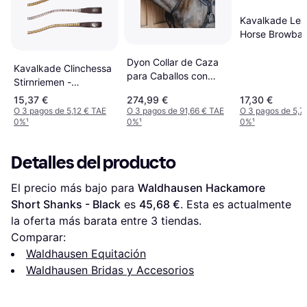
Kavalkade Lea
Horse Browban
Black
Dyon Collar de Caza
Kavalkade Clinchessa
para Caballos con
Stirnriemen -
Puente Trenzado -
Black/Brass
15,37 €
274,99 €
17,30 €
Noir
O 3 pagos de 5,12 € TAE
O 3 pagos de 91,66 € TAE
O 3 pagos de 5,7
0%
¹
0%
¹
0%
¹
Detalles del producto
El precio más bajo para 
Waldhausen Hackamore 
Short Shanks - Black
 es 
45,68 €
. Esta es actualmente 
la oferta más barata entre 
3
 tiendas.
Comparar:
Waldhausen Equitación
Waldhausen Bridas y Accesorios