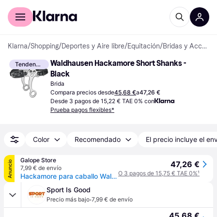
Comprar con Klarna
Para empresas
Klarna
/
Shopping
/
Deportes y Aire libre
/
Equitación
/
Bridas y Accesorios
Waldhausen Hackamore Short Shanks - 
Tendencia
Black
Brida
Compara precios desde
45,68 €
a
47,26 €
Desde 3 pagos de 15,22 € TAE 0% con
Prueba pagos flexibles*
Color
Recomendado
El precio incluye el en
Galope Store
Anuncio
47,26 €
7,99 € de envío
O 3 pagos de 15,75 € TAE 0%
¹
Hackamore para caballo Waldhausen - Noir
Sport Is Good
·
Precio más bajo
7,99 € de envío
45,68 €