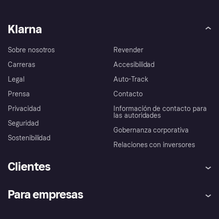
Klarna
Sobre nosotros
Revender
Carreras
Accesibilidad
Legal
Auto-Track
Prensa
Contacto
Privacidad
Información de contacto para
las autoridades
Seguridad
Gobernanza corporativa
Sostenibilidad
Relaciones con inversores
Clientes
Ayuda
Promesa de protección contra
Para empresas
el fraude
Inicio de sesión
Nuestra promesa
Asistencia al comerciante
Portal de desarrolladores
Klarna app