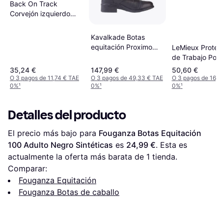
Back On Track
Corvejón izquierdo
abierto Noir
Kavalkade Botas
equitación Proximo
LeMieux Prote
Noir
de Trabajo Pol
Ribeteado Mall
35,24 €
147,99 €
50,60 €
Black/Natural
O 3 pagos de 11,74 € TAE
O 3 pagos de 49,33 € TAE
O 3 pagos de 16,
0%
¹
0%
¹
0%
¹
Detalles del producto
El precio más bajo para 
Fouganza Botas Equitación 
100 Adulto Negro Sintéticas
 es 
24,99 €
. Esta es 
actualmente la oferta más barata de 1 tienda.
Comparar:
Fouganza Equitación
Fouganza Botas de caballo