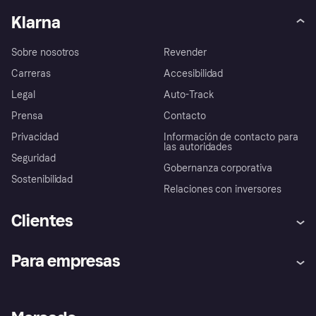
Klarna
Sobre nosotros
Revender
Carreras
Accesibilidad
Legal
Auto-Track
Prensa
Contacto
Privacidad
Información de contacto para
las autoridades
Seguridad
Gobernanza corporativa
Sostenibilidad
Relaciones con inversores
Clientes
Ayuda
Promesa de protección contra
Para empresas
el fraude
Inicio de sesión
Nuestra promesa
Asistencia al comerciante
Portal de desarrolladores
Klarna app
Bienestar financiero
Acceso empresas
Estado operativo
Directorio de tiendas