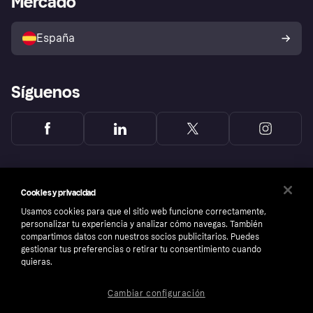
Mercado
Configuración de privacidad
Vende con Klarna
Plataformas y socios
Política de protección al
comprador de Klarna
Tu derecho de desistimiento
España
Reclamaciones
Síguenos
Cookies y privacidad
Usamos cookies para que el sitio web funcione correctamente,
personalizar tu experiencia y analizar cómo navegas. También
compartimos datos con nuestros socios publicitarios. Puedes
gestionar tus preferencias o retirar tu consentimiento cuando
quieras.
Cambiar configuración
Copyright © 2005-2026 Klarna Bank AB (publ). Sede central: Stockholm, Sweden. Todos