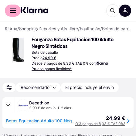
Comprar con Klarna
Para empresas
Klarna
/
Shopping
/
Deportes y Aire libre
/
Equitación
/
Botas de caballo
Fouganza Botas Equitación 100 Adulto 
Negro Sintéticas
Bota de caballo
Precio
24,99 €
Desde 3 pagos de 8,33 € TAE 0% con
Prueba pagos flexibles*
Recomendado
El precio incluye el envío
Decathlon
3,99 € de envío
,
1-2 días
24,99 €
Botas Equitación Adulto 100 Negro
O 3 pagos de 8,33 € TAE 0%
¹
¹
*Paga en 3 plazos sin intereses con Klarna. Ejemplo de pago para una