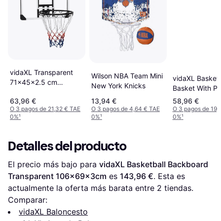
vidaXL Transparent
Wilson NBA Team Mini
vidaXL Basketb
71x45x2.5 cm
New York Knicks
Basket With Pl
Polycarbonate
71x45x2Cm
63,96 €
13,94 €
58,96 €
Basketball Backboard
O 3 pagos de 21,32 € TAE
O 3 pagos de 4,64 € TAE
O 3 pagos de 19,
0%
¹
0%
¹
0%
¹
Detalles del producto
El precio más bajo para 
vidaXL Basketball Backboard 
Transparent 106x69x3cm
 es 
143,96 €
. Esta es 
actualmente la oferta más barata entre 
2
 tiendas.
Comparar:
vidaXL Baloncesto