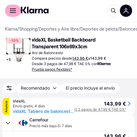
Comprar con Klarna
Para empresas
Klarna
/
Shopping
/
Deportes y Aire libre
/
Deportes de pelota
/
Balonce
vidaXL Basketball Backboard 
-10%
Transparent 106x69x3cm
Aro de Baloncesto
Compara precios desde
143,96 €
a
143,99 €
+
5
Desde 3 pagos de 47,98 € TAE 0% con
Prueba pagos flexibles*
Recomendado
El precio incluye el envío
VidaXL
Anuncio
143,99 €
Envío gratis
,
4 días
O 3 pagos de 47,99 € TAE 0%
¹
vidaXL Tablero de baloncesto policarbonato transparente 106x69x3 cm - Transparente
Carrefour
·
Precio más bajo
5-7 días
143,96 €