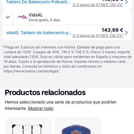
Tablero De Baloncesto Policarbonato Transparente 106x69x3 Cm Vidaxl
O 3 pagos de 47,98 € TAE 0%
¹
VidaXL
Envío gratis
,
4 días
143,99 €
vidaXL Tablero de baloncesto policarbonato transparente 106x69x3 cm - Transparente
O 3 pagos de 47,99 € TAE 0%
¹
¹
*Paga en 3 plazos sin intereses con Klarna. Ejemplo de pago para una
compra de 120€: 3 pagos de 40€, TIN 0 % TAE 0 %. Plazo: 2 meses. Importe
total adeudado 120€. Solo es válido para residentes en España y mayores de
18 años. Sujeto a la aprobación de Klarna. Importe mínimo y máximo varía
por tienda. Consulta los términos y resto de condiciones en
https://www.klarna.com/es/legal/
.
Productos relacionados
Hemos seleccionado una serie de productos que podrían 
interesarte.
Mostrar todo