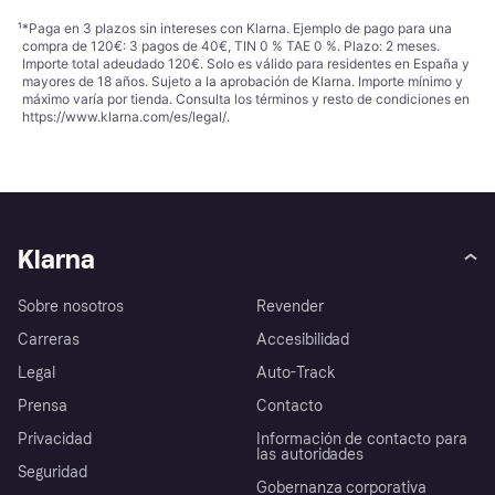
¹
*Paga en 3 plazos sin intereses con Klarna. Ejemplo de pago para una
compra de 120€: 3 pagos de 40€, TIN 0 % TAE 0 %. Plazo: 2 meses.
Importe total adeudado 120€. Solo es válido para residentes en España y
mayores de 18 años. Sujeto a la aprobación de Klarna. Importe mínimo y
máximo varía por tienda. Consulta los términos y resto de condiciones en
https://www.klarna.com/es/legal/
.
Klarna
Sobre nosotros
Revender
Carreras
Accesibilidad
Legal
Auto-Track
Prensa
Contacto
Privacidad
Información de contacto para
las autoridades
Seguridad
Gobernanza corporativa