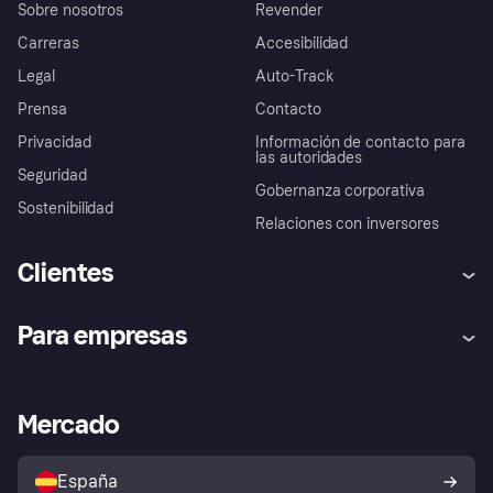
Sobre nosotros
Revender
Carreras
Accesibilidad
Legal
Auto-Track
Prensa
Contacto
Privacidad
Información de contacto para
las autoridades
Seguridad
Gobernanza corporativa
Sostenibilidad
Relaciones con inversores
Clientes
Ayuda
Promesa de protección contra
Para empresas
el fraude
Inicio de sesión
Nuestra promesa
Asistencia al comerciante
Portal de desarrolladores
Klarna app
Bienestar financiero
Acceso empresas
Estado operativo
Mercado
Directorio de tiendas
Configuración de privacidad
Vende con Klarna
Plataformas y socios
Política de protección al
comprador de Klarna
Tu derecho de desistimiento
España