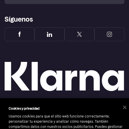
Reclamaciones
Síguenos
Copyright © 2005-2026 Klarna Bank AB (publ). Sede central: Stockholm, Sweden. Todos
Cookies y privacidad
los derechos reservados. Klarna Bank AB (publ). Sveavägen 46, 111 34 Stockholm.
Número de empresa: 556737-0431
Usamos cookies para que el sitio web funcione correctamente,
personalizar tu experiencia y analizar cómo navegas. También
Aviso Sobre Cookies
Klarna.com
compartimos datos con nuestros socios publicitarios. Puedes gestionar