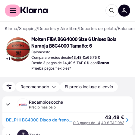
Comprar con Klarna
Para empresas
Klarna
/
Shopping
/
Deportes y Aire libre
/
Deportes de pelota
/
Balonce
Molten FIBA B6G4000 Size 6 Unisex Bola 
Naranja B6G4000 Tamaño: 6
Baloncesto
Compara precios desde
43,48 €
a
65,75 €
+
1
Desde 3 pagos de 14,49 € TAE 0% con
Prueba pagos flexibles*
Recomendado
El precio incluye el envío
Recambioscoche
Precio más bajo
43,48 €
DELPHI BG4000 Disco de freno ventilado, aceitado
O 3 pagos de 14,49 € TAE 0%
¹