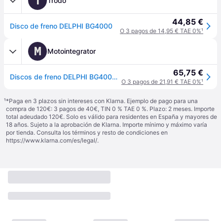
T
Trodo
44,85 €
Disco de freno DELPHI BG4000
O 3 pagos de 14,95 € TAE 0%
¹
M
Motointegrator
65,75 €
Discos de freno DELPHI BG4000 delantero, ventilado , 2 Pieza
O 3 pagos de 21,91 € TAE 0%
¹
¹
*Paga en 3 plazos sin intereses con Klarna. Ejemplo de pago para una
compra de 120€: 3 pagos de 40€, TIN 0 % TAE 0 %. Plazo: 2 meses. Importe
total adeudado 120€. Solo es válido para residentes en España y mayores de
18 años. Sujeto a la aprobación de Klarna. Importe mínimo y máximo varía
por tienda. Consulta los términos y resto de condiciones en
https://www.klarna.com/es/legal/
.