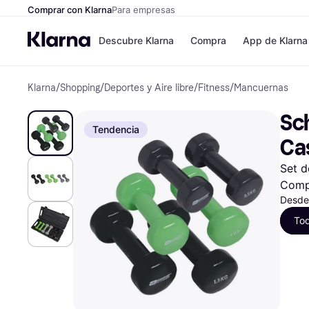
Comprar con Klarna
Para empresas
Descubre Klarna
Compra
App de Klarna
Klarna
/
Shopping
/
Deportes y Aire libre
/
Fitness
/
Mancuernas
Formas de pag
Tiendas
Formas de pago
MediaMarkt
Sch
Paga ahora
Shein
Tendencia
Paga en 3 plazos
Zalando Priv
Ca
Paga en 30 días
Zara
Financiación
JD Sports
Set 
Klarna en Apple 
Comp
Desde
Directorio de tie
To