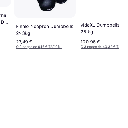
rna
 De
vidaXL Dumbbells 2 
Finnlo Neopren Dumbbells
25 kg
2x3kg
27,49 €
120,96 €
O 3 pagos de 9,16 € TAE 0%
¹
O 3 pagos de 40,32 € TAE 0