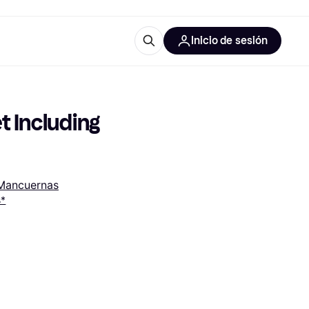
Inicio de sesión
Más información
les de oficina
Qué es Klarna?
 Including 
Mancuernas
s*
las categorías