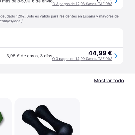
·
o más bajo
5,90 € de envío
O 3 pagos de 12,98 €/mes. TAE 0%
¹
 adeudado 120€. Solo es válido para residentes en España y mayores de
com/es/legal/
.
44,99 €
3,95 € de envío
,
3 días
O 3 pagos de 14,99 €/mes. TAE 0%
¹
Mostrar todo