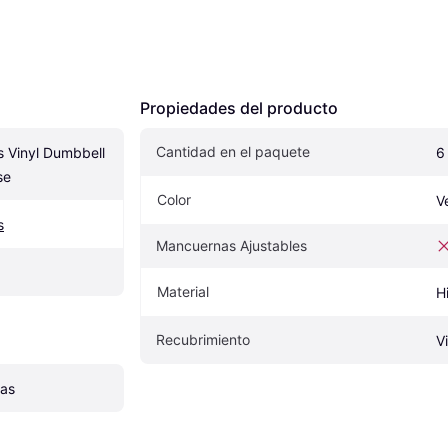
Propiedades del producto
Cantidad en el paquete
s Vinyl Dumbbell 
6
se
Color
V
s
Mancuernas Ajustables
Material
H
Recubrimiento
Vi
nas