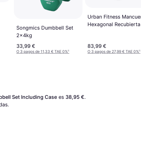
Urban Fitness Mancue
Hexagonal Recubierta
Songmics Dumbbell Set
Neopreno - Vert
2x4kg
33,99 €
83,99 €
O 3 pagos de 11,33 € TAE 0%
¹
O 3 pagos de 27,99 € TAE 0%
¹
bbell Set Including Case
 es 
38,95 €
. 
das.