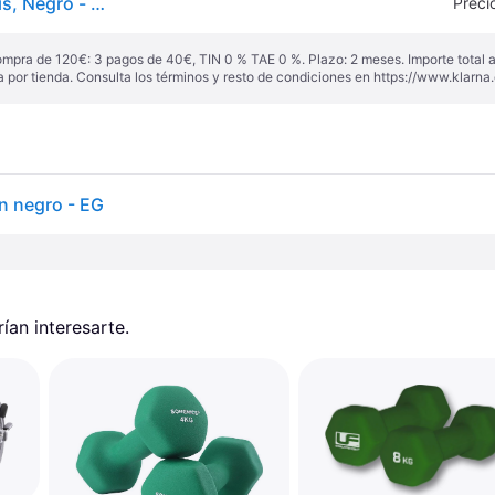
SchildkrÃ¶t Fitness Vinyl Pesa Suave En Maleta - Gris, Negro - gris
Preci
ompra de 120€: 3 pagos de 40€, TIN 0 % TAE 0 %. Plazo: 2 meses. Importe total
a por tienda. Consulta los términos y resto de condiciones en
https://www.klarna.
n negro - EG
an interesarte.