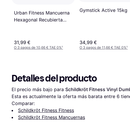
Gymstick Active 15kg
Urban Fitness Mancuerna
Hexagonal Recubierta
Neopreno UFE Dumbbell
2 Units - Orange
31,99 €
34,99 €
O 3 pagos de 10,66 € TAE 0%
¹
O 3 pagos de 11,66 € TAE 0%
¹
Detalles del producto
El precio más bajo para 
Schildkröt Fitness Vinyl Dum
Esta es actualmente la oferta más barata entre 
6
 tien
Comparar:
Schildkröt Fitness Fitness
Schildkröt Fitness Mancuernas