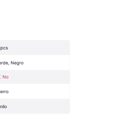
 pcs
erde, Negro
No
ierro
nilo