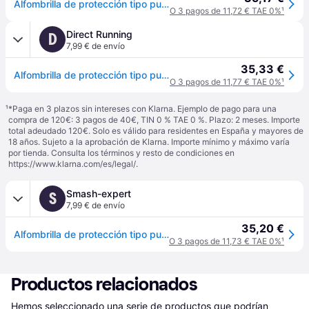
Alfombrilla de protección tipo puzzle One Fitness MP10 (x9) - Multicolore
O 3 pagos de 11,72 € TAE 0%
¹
Direct Running
D
7,99 € de envío
35,33 €
Alfombrilla de protección tipo puzzle One Fitness MP10 (x9) - Multicolore
O 3 pagos de 11,77 € TAE 0%
¹
¹
*Paga en 3 plazos sin intereses con Klarna. Ejemplo de pago para una
compra de 120€: 3 pagos de 40€, TIN 0 % TAE 0 %. Plazo: 2 meses. Importe
total adeudado 120€. Solo es válido para residentes en España y mayores de
18 años. Sujeto a la aprobación de Klarna. Importe mínimo y máximo varía
por tienda. Consulta los términos y resto de condiciones en
https://www.klarna.com/es/legal/
.
Smash-expert
S
7,99 € de envío
35,20 €
Alfombrilla de protección tipo puzzle One Fitness MP10 (x9) - Multicolore
O 3 pagos de 11,73 € TAE 0%
¹
Productos relacionados
Hemos seleccionado una serie de productos que podrían 