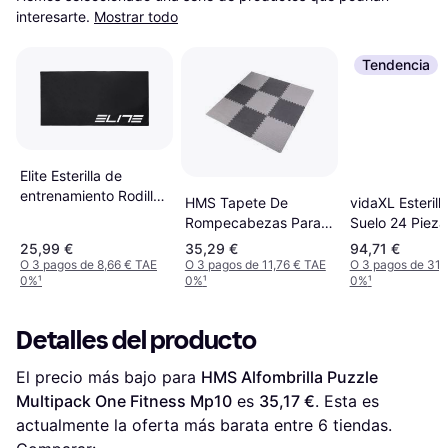
interesarte.
Mostrar todo
Tendencia
Elite Esterilla de
entrenamiento Rodillo
HMS Tapete De
vidaXL Esterill
Negro
Rompecabezas Para
Suelo 24 Pieza
Equipamiento De
Negro 8,64 Ev
25,99 €
35,29 €
94,71 €
Gimnasio MP12 Pro
O 3 pagos de 8,66 € TAE
O 3 pagos de 11,76 € TAE
O 3 pagos de 31,
0%
¹
0%
¹
0%
¹
Premium x9
Detalles del producto
El precio más bajo para 
HMS Alfombrilla Puzzle 
Multipack One Fitness Mp10
 es 
35,17 €
. Esta es 
actualmente la oferta más barata entre 
6
 tiendas.