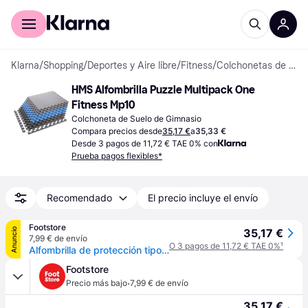
Comprar con Klarna
Para empresas
Klarna
/
Shopping
/
Deportes y Aire libre
/
Fitness
/
Colchonetas de Suelo de Gimnasio
HMS Alfombrilla Puzzle Multipack One 
Fitness Mp10
Colchoneta de Suelo de Gimnasio
Compara precios desde
35,17 €
a
35,33 €
Desde 3 pagos de 11,72 € TAE 0% con
Prueba pagos flexibles*
Recomendado
El precio incluye el envío
Footstore
Anuncio
35,17 €
7,99 € de envío
O 3 pagos de 11,72 € TAE 0%
¹
Alfombrilla de protección tipo puzzle One Fitness MP10 (x9) - Multicolore
Footstore
·
Precio más bajo
7,99 € de envío
35,17 €