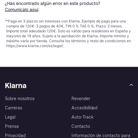
¿Has encontrado algún error en este producto? 
Comunícalo aquí
.
¹
*Paga en 3 plazos sin intereses con Klarna. Ejemplo de pago para una
compra de 120€: 3 pagos de 40€, TIN 0 % TAE 0 %. Plazo: 2 meses.
Importe total adeudado 120€. Solo es válido para residentes en España y
mayores de 18 años. Sujeto a la aprobación de Klarna. Importe mínimo y
máximo varía por tienda. Consulta los términos y resto de condiciones en
https://www.klarna.com/es/legal/
.
Klarna
Sobre nosotros
Revender
Carreras
Accesibilidad
Legal
Auto-Track
Prensa
Contacto
Privacidad
Información de contacto para