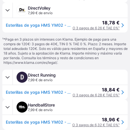
DirectVolley
7,99 € de envío
18,78 €
Esterillas de yoga HMS YM02 - Rose
O 3 pagos de 6,26 € TAE 0%
¹
¹
*Paga en 3 plazos sin intereses con Klarna. Ejemplo de pago para una
compra de 120€: 3 pagos de 40€, TIN 0 % TAE 0 %. Plazo: 2 meses. Importe
total adeudado 120€. Solo es válido para residentes en España y mayores de
18 años. Sujeto a la aprobación de Klarna. Importe mínimo y máximo varía
por tienda. Consulta los términos y resto de condiciones en
https://www.klarna.com/es/legal/
.
Direct Running
D
7,99 € de envío
18,84 €
Esterillas de yoga HMS YM02 - Rose
O 3 pagos de 6,28 € TAE 0%
¹
HandballStore
7,99 € de envío
18,96 €
Esterillas de yoga HMS YM02 - Rose
O 3 pagos de 6,32 € TAE 0%
¹