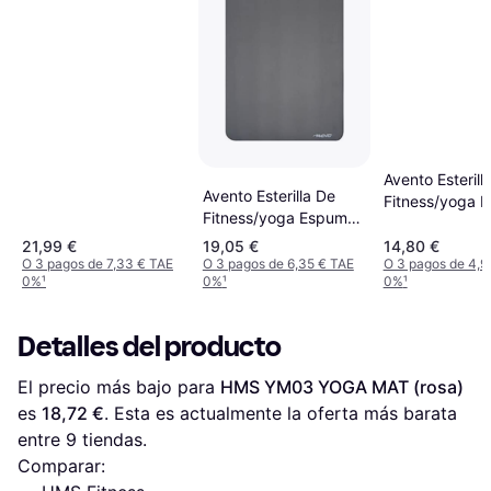
Avento Esterill
Avento Esterilla De
Fitness/yoga B
Fitness/yoga Espuma
Negra
Nbr
21,99 €
19,05 €
14,80 €
O 3 pagos de 7,33 € TAE
O 3 pagos de 6,35 € TAE
O 3 pagos de 4,9
0%
¹
0%
¹
0%
¹
Detalles del producto
El precio más bajo para 
HMS YM03 YOGA MAT (rosa)
es 
18,72 €
. Esta es actualmente la oferta más barata 
entre 
9
 tiendas.
Comparar: