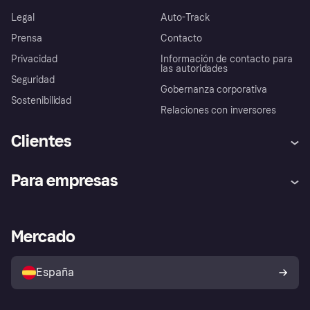
Legal
Auto-Track
Prensa
Contacto
Privacidad
Información de contacto para
las autoridades
Seguridad
Gobernanza corporativa
Sostenibilidad
Relaciones con inversores
Clientes
Ayuda
Promesa de protección contra
Para empresas
el fraude
Inicio de sesión
Nuestra promesa
Asistencia al comerciante
Portal de desarrolladores
Klarna app
Bienestar financiero
Acceso empresas
Estado operativo
Mercado
Directorio de tiendas
Configuración de privacidad
Vende con Klarna
Plataformas y socios
Política de protección al
comprador de Klarna
Tu derecho de desistimiento
España
Reclamaciones