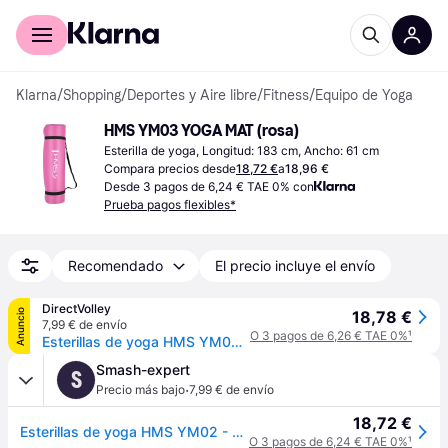
Comprar con Klarna
Para empresas
Klarna
/
Shopping
/
Deportes y Aire libre
/
Fitness
/
Equipo de Yoga
HMS YM03 YOGA MAT (rosa)
Esterilla de yoga, Longitud: 183 cm, Ancho: 61 cm
Compara precios desde
18,72 €
a
18,96 €
Desde 3 pagos de 6,24 € TAE 0% con
Prueba pagos flexibles*
Recomendado
El precio incluye el envío
DirectVolley
Anuncio
18,78 €
7,99 € de envío
O 3 pagos de 6,26 € TAE 0%
¹
Esterillas de yoga HMS YM02 - Rose
Smash-expert
S
·
Precio más bajo
7,99 € de envío
18,72 €
Esterillas de yoga HMS YM02 - Rose
O 3 pagos de 6,24 € TAE 0%
¹