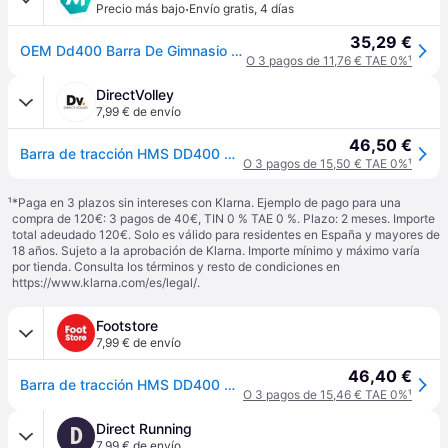
·
Precio más bajo
Envío gratis
,
4 días
35,29 €
OEM Dd400 Barra De Gimnasio Para Puerta 70-100 Cm Hms
O 3 pagos de 11,76 € TAE 0%
¹
DirectVolley
7,99 € de envío
46,50 €
Barra de tracción HMS DD400 Premium - Noir
O 3 pagos de 15,50 € TAE 0%
¹
¹
*Paga en 3 plazos sin intereses con Klarna. Ejemplo de pago para una
compra de 120€: 3 pagos de 40€, TIN 0 % TAE 0 %. Plazo: 2 meses. Importe
total adeudado 120€. Solo es válido para residentes en España y mayores de
18 años. Sujeto a la aprobación de Klarna. Importe mínimo y máximo varía
por tienda. Consulta los términos y resto de condiciones en
https://www.klarna.com/es/legal/
.
Footstore
7,99 € de envío
46,40 €
Barra de tracción HMS DD400 Premium - Noir
O 3 pagos de 15,46 € TAE 0%
¹
Direct Running
D
7,99 € de envío