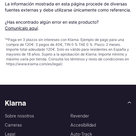
La información mostrada en esta página procede de diversas 
fuentes externas y debe utilizarse únicamente como referencia.

¿Has encontrado algún error en este producto? 
Comunícalo aquí
.
¹
*Paga en 3 plazos sin intereses con Klarna. Ejemplo de pago para una
compra de 120€: 3 pagos de 40€, TIN 0 % TAE 0 %. Plazo: 2 meses.
Importe total adeudado 120€. Solo es válido para residentes en España y
mayores de 18 años. Sujeto a la aprobación de Klarna. Importe mínimo y
máximo varía por tienda. Consulta los términos y resto de condiciones en
https://www.klarna.com/es/legal/
.
Klarna
Sobre nosotros
Revender
Carreras
Accesibilidad
Legal
Auto-Track