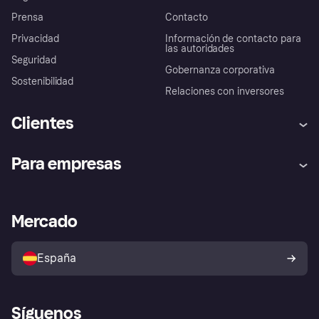
Prensa
Contacto
Privacidad
Información de contacto para
las autoridades
Seguridad
Gobernanza corporativa
Sostenibilidad
Relaciones con inversores
Clientes
Ayuda
Promesa de protección contra
Para empresas
el fraude
Inicio de sesión
Nuestra promesa
Asistencia al comerciante
Portal de desarrolladores
Klarna app
Bienestar financiero
Acceso empresas
Estado operativo
Mercado
Directorio de tiendas
Configuración de privacidad
Vende con Klarna
Plataformas y socios
Política de protección al
comprador de Klarna
Tu derecho de desistimiento
España
Reclamaciones
Síguenos