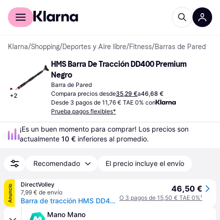
Comprar con Klarna
Para empresas
Klarna
/
Shopping
/
Deportes y Aire libre
/
Fitness
/
Barras de Pared
HMS Barra De Tracción DD400 Premium 
Negro
Barra de Pared
Compara precios desde
35,29 €
a
46,68 €
+
2
Desde 3 pagos de 11,76 € TAE 0% con
Prueba pagos flexibles*
¡Es un buen momento para comprar! Los precios son 
actualmente 
10 €
 inferiores al promedio.
Recomendado
El precio incluye el envío
DirectVolley
Anuncio
46,50 €
7,99 € de envío
O 3 pagos de 15,50 € TAE 0%
¹
Barra de tracción HMS DD400 Premium - Noir
Mano Mano