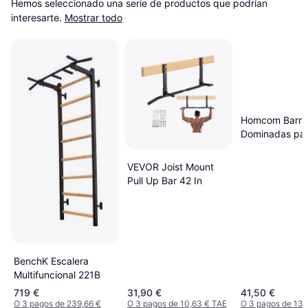
Hemos seleccionado una serie de productos que podrían 
interesarte.
Mostrar todo
Homcom Barra
Dominadas pa
Pared 150kg 
VEVOR Joist Mount
Pull Up Bar 42 In
BenchK Escalera
Multifuncional 221B
719 €
31,90 €
41,50 €
O 3 pagos de 239,66 €
O 3 pagos de 10,63 € TAE
O 3 pagos de 13,