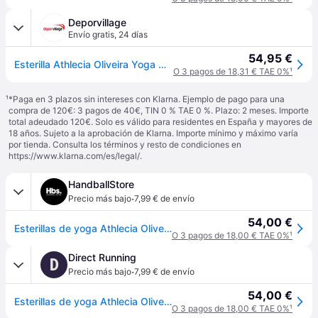
Deporvillage
Envío gratis
,
24 días
54,95 €
Esterilla Athlecia Oliveira Yoga marrón claro - Blue
O 3 pagos de 18,31 € TAE 0%
¹
¹
*Paga en 3 plazos sin intereses con Klarna. Ejemplo de pago para una
compra de 120€: 3 pagos de 40€, TIN 0 % TAE 0 %. Plazo: 2 meses. Importe
total adeudado 120€. Solo es válido para residentes en España y mayores de
18 años. Sujeto a la aprobación de Klarna. Importe mínimo y máximo varía
por tienda. Consulta los términos y resto de condiciones en
https://www.klarna.com/es/legal/
.
HandballStore
·
Precio más bajo
7,99 € de envío
54,00 €
Esterillas de yoga Athlecia Oliveira - Beige
O 3 pagos de 18,00 € TAE 0%
¹
Direct Running
D
·
Precio más bajo
7,99 € de envío
54,00 €
Esterillas de yoga Athlecia Oliveira - Beige
O 3 pagos de 18,00 € TAE 0%
¹