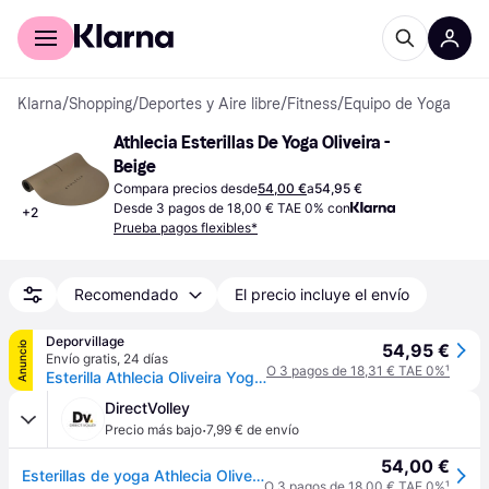
Comprar con Klarna
Para empresas
Klarna
/
Shopping
/
Deportes y Aire libre
/
Fitness
/
Equipo de Yoga
Athlecia Esterillas De Yoga Oliveira - 
Beige
Compara precios desde
54,00 €
a
54,95 €
Desde 3 pagos de 18,00 € TAE 0% con
+
2
Prueba pagos flexibles*
Recomendado
El precio incluye el envío
Deporvillage
Anuncio
54,95 €
Envío gratis
,
24 días
O 3 pagos de 18,31 € TAE 0%
¹
Esterilla Athlecia Oliveira Yoga marrón claro - Blue
DirectVolley
·
Precio más bajo
7,99 € de envío
54,00 €
Esterillas de yoga Athlecia Oliveira - Beige
O 3 pagos de 18,00 € TAE 0%
¹