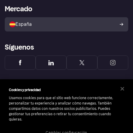
Bienestar financiero
Acceso empresas
Estado operativo
Mercado
Directorio de tiendas
Configuración de privacidad
Vende con Klarna
Plataformas y socios
Política de protección al
comprador de Klarna
Tu derecho de desistimiento
España
Reclamaciones
Síguenos
Cookies y privacidad
Usamos cookies para que el sitio web funcione correctamente,
personalizar tu experiencia y analizar cómo navegas. También
compartimos datos con nuestros socios publicitarios. Puedes
gestionar tus preferencias o retirar tu consentimiento cuando
quieras.
Cambiar configuración