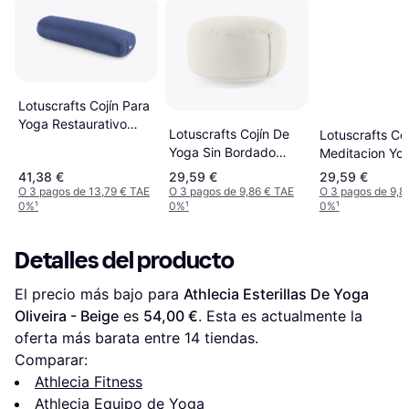
Lotuscrafts Cojín Para
Yoga Restaurativo
Lotuscrafts Cojín De
Lotuscrafts Coj
Kornblume Small
Yoga Sin Bordado
Meditacion Yo
Blanc
cm
41,38 €
29,59 €
29,59 €
O 3 pagos de 13,79 € TAE
O 3 pagos de 9,86 € TAE
O 3 pagos de 9,8
0%
¹
0%
¹
0%
¹
Detalles del producto
El precio más bajo para 
Athlecia Esterillas De Yoga 
Oliveira - Beige
 es 
54,00 €
. Esta es actualmente la 
oferta más barata entre 
14
 tiendas.
Comparar:
Athlecia Fitness
Athlecia Equipo de Yoga