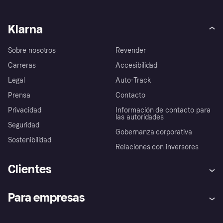
Klarna
Sobre nosotros
Revender
Carreras
Accesibilidad
Legal
Auto-Track
Prensa
Contacto
Privacidad
Información de contacto para
las autoridades
Seguridad
Gobernanza corporativa
Sostenibilidad
Relaciones con inversores
Clientes
Ayuda
Promesa de protección contra
Para empresas
el fraude
Inicio de sesión
Nuestra promesa
Asistencia al comerciante
Portal de desarrolladores
Klarna app