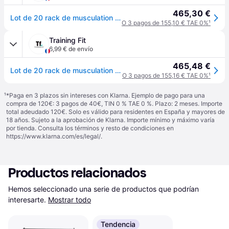
465,30 €
Lot de 20 rack de musculation Sveltus - Noir
O 3 pagos de 155,10 € TAE 0%
¹
Training Fit
6,99 € de envío
465,48 €
Lot de 20 rack de musculation Sveltus - Noir
O 3 pagos de 155,16 € TAE 0%
¹
¹
*Paga en 3 plazos sin intereses con Klarna. Ejemplo de pago para una
compra de 120€: 3 pagos de 40€, TIN 0 % TAE 0 %. Plazo: 2 meses. Importe
total adeudado 120€. Solo es válido para residentes en España y mayores de
18 años. Sujeto a la aprobación de Klarna. Importe mínimo y máximo varía
por tienda. Consulta los términos y resto de condiciones en
https://www.klarna.com/es/legal/
.
Productos relacionados
Hemos seleccionado una serie de productos que podrían 
interesarte.
Mostrar todo
Tendencia