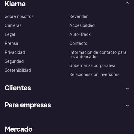
Klarna
Sobre nosotros
Revender
Carreras
Accesibilidad
Legal
Auto-Track
Prensa
Contacto
Privacidad
Información de contacto para
las autoridades
Seguridad
Gobernanza corporativa
Sostenibilidad
Relaciones con inversores
Clientes
Ayuda
Promesa de protección contra
Para empresas
el fraude
Inicio de sesión
Nuestra promesa
Asistencia al comerciante
Portal de desarrolladores
Klarna app
Bienestar financiero
Acceso empresas
Estado operativo
Mercado
Directorio de tiendas
Configuración de privacidad