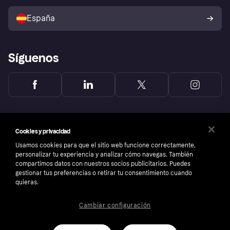
Vende con Klarna
Plataformas y socios
Política de protección al
comprador de Klarna
Tu derecho de desistimiento
España
Reclamaciones
Síguenos
Cookies y privacidad
Usamos cookies para que el sitio web funcione correctamente,
personalizar tu experiencia y analizar cómo navegas. También
compartimos datos con nuestros socios publicitarios. Puedes
gestionar tus preferencias o retirar tu consentimiento cuando
quieras.
Cambiar configuración
Copyright © 2005-2026 Klarna Bank AB (publ). Sede central: Stockholm, Sweden. Todos
los derechos reservados. Klarna Bank AB (publ). Sveavägen 46, 111 34 Stockholm.
Número de empresa: 556737-0431