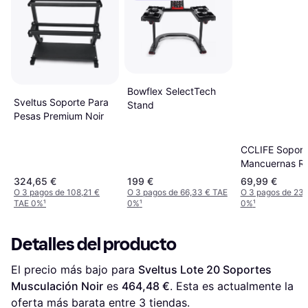
Bowflex SelectTech
Sveltus Soporte Para
Stand
Pesas Premium Noir
CCLIFE Soport
Mancuernas R
Almacenamien
324,65 €
199 €
69,99 €
O 3 pagos de 108,21 €
O 3 pagos de 66,33 € TAE
O 3 pagos de 23,
TAE 0%
¹
0%
¹
0%
¹
Detalles del producto
El precio más bajo para 
Sveltus Lote 20 Soportes 
Musculación Noir
 es 
464,48 €
. Esta es actualmente la 
oferta más barata entre 
3
 tiendas.