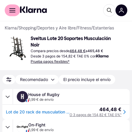
Comprar con Klarna
Para empresas
Klarna
/
Shopping
/
Deportes y Aire libre
/
Fitness
/
Estanterías
Sveltus Lote 20 Soportes Musculación 
Noir
Compara precios desde
464,48 €
a
465,48 €
Desde 3 pagos de 154,82 € TAE 0% con
Prueba pagos flexibles*
Recomendado
El precio incluye el envío
House of Rugby
H
6,99 € de envío
464,48 €
Lot de 20 rack de musculation Sveltus - Noir
O 3 pagos de 154,82 € TAE 0%
¹
On-Fight
6,99 € de envío