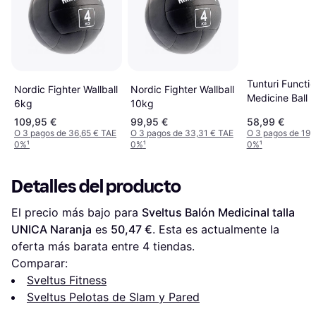
Tunturi Functio
Nordic Fighter Wallball
Nordic Fighter Wallball
Medicine Ball 
6kg
10kg
109,95 €
99,95 €
58,99 €
O 3 pagos de 36,65 € TAE
O 3 pagos de 33,31 € TAE
O 3 pagos de 19,
0%
¹
0%
¹
0%
¹
Detalles del producto
El precio más bajo para 
Sveltus Balón Medicinal talla 
UNICA Naranja
 es 
50,47 €
. Esta es actualmente la 
oferta más barata entre 
4
 tiendas.
Comparar:
Sveltus Fitness
Sveltus Pelotas de Slam y Pared