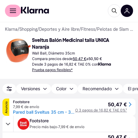
Comprar con Klarna
Para empresas
Klarna
/
Shopping
/
Deportes y Aire libre
/
Fitness
/
Pelotas de Slam y Pared
Sveltus Balón Medicinal talla UNICA 
Naranja
Wall Ball, Diámetro 35cm
Compara precios desde
50,47 €
a
50,50 €
Desde 3 pagos de 16,82 € TAE 0% con
Prueba pagos flexibles*
Versiones
Color
Recomendado
El pr
Footstore
Anuncio
50,47 €
7,99 € de envío
O 3 pagos de 16,82 € TAE 0%
¹
Pared ball Sveltus 35 cm - 3 kg - Orange
Footstore
·
Precio más bajo
7,99 € de envío
50,47 €