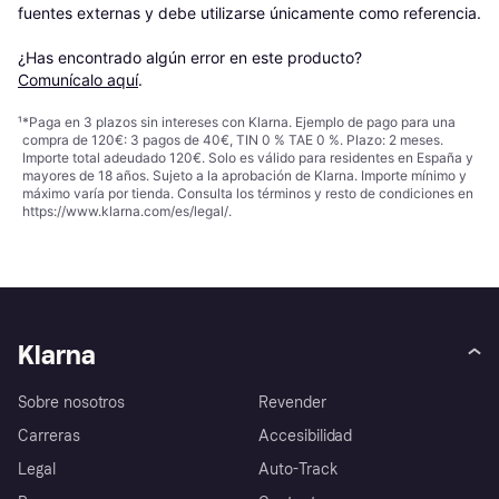
fuentes externas y debe utilizarse únicamente como referencia.

¿Has encontrado algún error en este producto? 
Comunícalo aquí
.
¹
*Paga en 3 plazos sin intereses con Klarna. Ejemplo de pago para una
compra de 120€: 3 pagos de 40€, TIN 0 % TAE 0 %. Plazo: 2 meses.
Importe total adeudado 120€. Solo es válido para residentes en España y
mayores de 18 años. Sujeto a la aprobación de Klarna. Importe mínimo y
máximo varía por tienda. Consulta los términos y resto de condiciones en
https://www.klarna.com/es/legal/
.
Klarna
Sobre nosotros
Revender
Carreras
Accesibilidad
Legal
Auto-Track