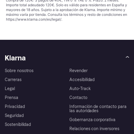
compra de 120€: 3 pagos de 40€, TIN 0 % TAE 0 %. Plazo: 2 meses.
Importe total adeudado 120€. Solo es válido para residentes en España y
mayores de 18 años. Sujeto a la aprobación de Klarna. Importe mínimo y
máximo varía por tienda. Consulta los términos y resto de condiciones en
https://www.klarna.com/es/legal/
.
Klarna
Sobre nosotros
Revender
Carreras
Accesibilidad
Legal
Auto-Track
Prensa
Contacto
Privacidad
Información de contacto para
las autoridades
Seguridad
Gobernanza corporativa
Sostenibilidad
Relaciones con inversores