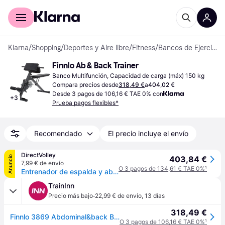
Comprar con Klarna
Para empresas
Klarna
/
Shopping
/
Deportes y Aire libre
/
Fitness
/
Bancos de Ejercicios
Finnlo Ab & Back Trainer
Banco Multifunción, Capacidad de carga (máx) 150 kg
Compara precios desde
318,49 €
a
404,02 €
Desde 3 pagos de 106,16 € TAE 0% con
+
3
Prueba pagos flexibles*
Recomendado
El precio incluye el envío
DirectVolley
Anuncio
403,84 €
7,99 € de envío
O 3 pagos de 134,61 € TAE 0%
¹
Entrenador de espalda y abdominales Finnlo AB - Noir
TrainInn
·
Precio más bajo
22,99 € de envío
,
13 días
318,49 €
Finnlo 3869 Abdominal&back Bench Plateado
O 3 pagos de 106,16 € TAE 0%
¹