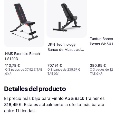
Tunturi Banco 
Pesas Wb50 M
DKN Technology
Width Weight 
Banco de Musculación
HMS Exercise Bench
Multifunción F2G Noir
LS1203
113,78 €
707,91 €
380,95 €
O 3 pagos de 37,92 € TAE
O 3 pagos de 235,97 €
O 3 pagos de 126
0%
¹
TAE 0%
¹
TAE 0%
¹
Detalles del producto
El precio más bajo para 
Finnlo Ab & Back Trainer
 es 
318,49 €
. Esta es actualmente la oferta más barata 
entre 
11
 tiendas.