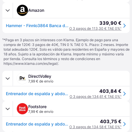
Amazon
339,90 €
Hammer - Finnlo3864 Banca de entrenamiento multifunción - negro
O 3 pagos de 113,30 € TAE 0%
¹
¹
*Paga en 3 plazos sin intereses con Klarna. Ejemplo de pago para una
compra de 120€: 3 pagos de 40€, TIN 0 % TAE 0 %. Plazo: 2 meses. Importe
total adeudado 120€. Solo es válido para residentes en España y mayores de
18 años. Sujeto a la aprobación de Klarna. Importe mínimo y máximo varía
por tienda. Consulta los términos y resto de condiciones en
https://www.klarna.com/es/legal/
.
DirectVolley
7,99 € de envío
403,84 €
Entrenador de espalda y abdominales Finnlo AB - Noir
O 3 pagos de 134,61 € TAE 0%
¹
Footstore
7,99 € de envío
403,75 €
Entrenador de espalda y abdominales Finnlo AB - Noir
O 3 pagos de 134,58 € TAE 0%
¹