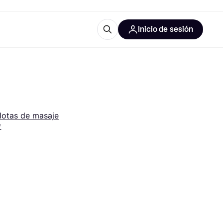
Inicio de sesión
Más información
les de oficina
Qué es Klarna?
lotas de masaje
*
las categorías