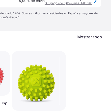
5,00 € de envío
O 3 pagos de 6,65 €/mes. TAE 0%
¹
 adeudado 120€. Solo es válido para residentes en España y mayores de
com/es/legal/
.
Mostrar todo
Easy