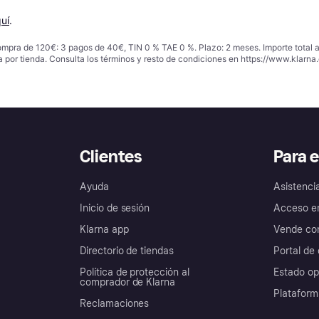
uí
.
ompra de 120€: 3 pagos de 40€, TIN 0 % TAE 0 %. Plazo: 2 meses. Importe total
a por tienda. Consulta los términos y resto de condiciones en
https://www.klarna.
Clientes
Para 
Ayuda
Asistenci
Inicio de sesión
Acceso e
Klarna app
Vende con
Directorio de tiendas
Portal de 
Política de protección al
Estado op
comprador de Klarna
Plataform
Reclamaciones