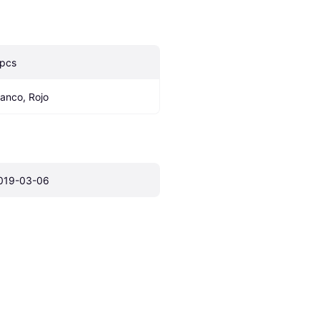
 pcs
lanco, Rojo
019-03-06