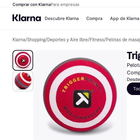
Comprar con Klarna
Para empresas
Descubre Klarna
Compra
App de Klarna
Klarna
/
Shopping
/
Deportes y Aire libre
/
Fitness
/
Pelotas de masa
Formas de pag
Tiendas
Formas de pago
MediaMarkt
Tri
Paga ahora
Shein
Paga en 3 plazos
Zalando Priv
Pelot
Paga en 30 días
Zara
Financiación
JD Sports
Comp
Klarna en Apple 
Desde
To
Directorio de tie