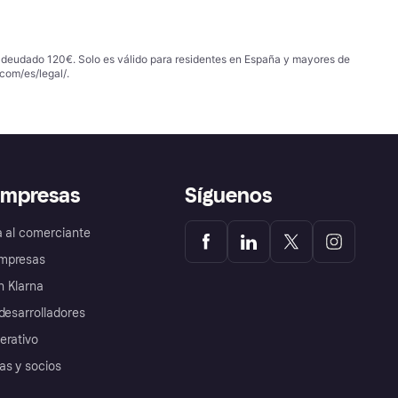
 adeudado 120€. Solo es válido para residentes en España y mayores de
com/es/legal/
.
empresas
Síguenos
a al comerciante
mpresas
 Klarna
desarrolladores
erativo
as y socios