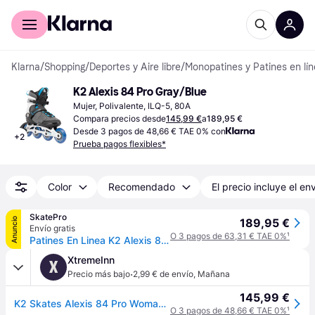
Comprar con Klarna
Para empresas
Klarna
/
Shopping
/
Deportes y Aire libre
/
Monopatines y Patines en lí
K2 Alexis 84 Pro Gray/Blue
Mujer, Polivalente, ILQ-5, 80A
Compara precios desde
145,99 €
a
189,95 €
Desde 3 pagos de 48,66 € TAE 0% con
+
2
Prueba pagos flexibles*
Color
Recomendado
El precio incluye el en
SkatePro
Anuncio
189,95 €
Envío gratis
O 3 pagos de 63,31 € TAE 0%
¹
Patines En Linea K2 Alexis 84 Pro Mujeres (Gris - 40)
XtremeInn
X
·
Precio más bajo
2,99 € de envío
,
Mañana
145,99 €
K2 Skates Alexis 84 Pro Woman Inline Skates Gris EU 38 Mujer
O 3 pagos de 48,66 € TAE 0%
¹