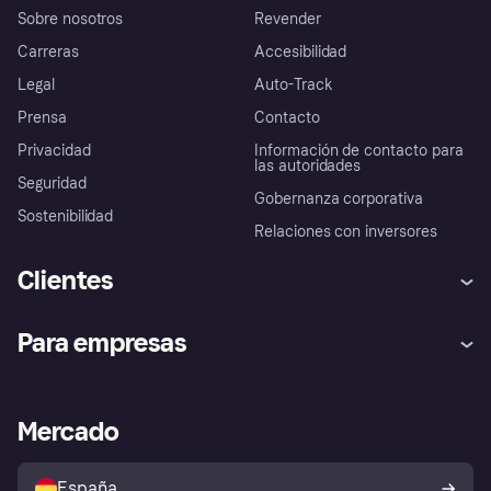
Sobre nosotros
Revender
Carreras
Accesibilidad
Legal
Auto-Track
Prensa
Contacto
Privacidad
Información de contacto para
las autoridades
Seguridad
Gobernanza corporativa
Sostenibilidad
Relaciones con inversores
Clientes
Ayuda
Promesa de protección contra
Para empresas
el fraude
Inicio de sesión
Nuestra promesa
Asistencia al comerciante
Portal de desarrolladores
Klarna app
Bienestar financiero
Acceso empresas
Estado operativo
Mercado
Directorio de tiendas
Configuración de privacidad
Vende con Klarna
Plataformas y socios
Política de protección al
comprador de Klarna
Tu derecho de desistimiento
España