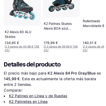
Rollerblade
K2 Patines Skates
Macroblade 8
Alexis BOA azul
Inliner Skate
K2 Alexis 80 ALU
blanco mujer 36.5
Skates
Blue
134,95 €
179,99 €
140,51 €
O 3 pagos de 44,98 € TAE
O 3 pagos de 59,99 € TAE
O 3 pagos de 46,
0%
¹
0%
¹
0%
¹
Detalles del producto
El precio más bajo para 
K2 Alexis 84 Pro Gray/Blue
 es 
145,99 €
. Esta es actualmente la oferta más barata 
entre 
2
 tiendas.
Comparar:
K2 Patines en Línea y de Ruedas
K2 Patinetes en Línea