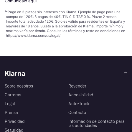
Comunícalo aquí
.
¹
*Paga en 3 plazos sin intereses con Klarna. Ejemplo de pago para una
compra de 120€: 3 pagos de 40€, TIN 0 % TAE 0 %. Plazo: 2 meses.
Importe total adeudado 120€. Solo es válido para residentes en España y
mayores de 18 años. Sujeto a la aprobación de Klarna. Importe mínimo y
máximo varía por tienda. Consulta los términos y resto de condiciones en
https://www.klarna.com/es/legal/
.
Klarna
Sobre nosotros
Revender
Carreras
Accesibilidad
Legal
Auto-Track
Prensa
Contacto
Privacidad
Información de contacto para
las autoridades
Seguridad