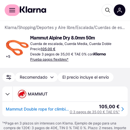
Comprar con Klarna
Para empresas
Klarna
/
Shopping
/
Deportes y Aire libre
/
Escalada
/
Cuerdas de escalada
Mammut Alpine Dry 8.0mm 50m
Cuerda de escalada, Cuerda Media, Cuerda Doble
Precio
105,00 €
Desde 3 pagos de 35,00 € TAE 0% con
+
5
Prueba pagos flexibles*
Recomendado
El precio incluye el envío
MAMMUT
105,00 €
Mammut Double rope for climbing and mountaineering 8.0 Alpine Dry Rope Green 50 m
O 3 pagos de 35,00 € TAE 0%
¹
¹
*Paga en 3 plazos sin intereses con Klarna. Ejemplo de pago para una
compra de 120€: 3 pagos de 40€, TIN 0 % TAE 0 %. Plazo: 2 meses. Importe