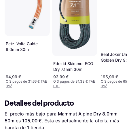
Petzl Volta Guide
9.0mm 30m
Beal Joker Uni
Golden Dry 9.
Edelrid Skimmer ECO
60m
Dry 7.1mm 30m
94,99 €
93,99 €
195,99 €
O 3 pagos de 31,66 € TAE
O 3 pagos de 31,33 € TAE
O 3 pagos de 65,
0%
¹
0%
¹
0%
¹
Detalles del producto
El precio más bajo para 
Mammut Alpine Dry 8.0mm 
50m
 es 
105,00 €
. Esta es actualmente la oferta más 
barata de 1 tienda.