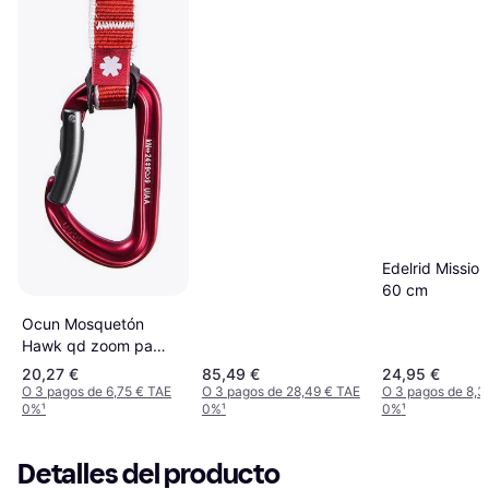
Edelrid Mission 
60 cm
Ocun Mosquetón
Hawk qd zoom pa
Rouge
20,27 €
85,49 €
24,95 €
O 3 pagos de 6,75 € TAE
O 3 pagos de 28,49 € TAE
O 3 pagos de 8,3
0%
¹
0%
¹
0%
¹
Detalles del producto