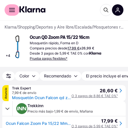
Comprar con Klarna
Para empresas
Klarna
/
Shopping
/
Deportes y Aire libre
/
Escalada
/
Mosquetones rápidos
Ocun QD Zoom PA 15/22 16cm
Mosquetón rápido, Forma en D
Compara precios desde
17,99 €
a
26,99 €
Desde 3 pagos de 5,99 € TAE 0% con
+
4
Prueba pagos flexibles*
Color
Recomendado
El precio incluye el en
Trek Expert
Anuncio
26,60 €
7,99 € de envío
O 3 pagos de 8,86 € TAE 0%
¹
Mosquetón Ocun Falcon qd zoom pa - Bleu
Trekkinn
·
Precio más bajo
1,99 € de envío
,
Mañana
17,99 €
Ocun Falcon Zoom Pa 15/22 Mm Quickdraw Azul 16 cm
O 3 pagos de 5,99 € TAE 0%
¹