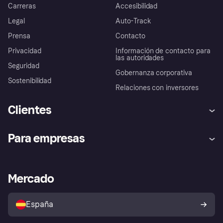
Carreras
Accesibilidad
Legal
Auto-Track
Prensa
Contacto
Privacidad
Información de contacto para
las autoridades
Seguridad
Gobernanza corporativa
Sostenibilidad
Relaciones con inversores
Clientes
Ayuda
Promesa de protección contra
Para empresas
el fraude
Inicio de sesión
Nuestra promesa
Asistencia al comerciante
Portal de desarrolladores
Klarna app
Bienestar financiero
Acceso empresas
Estado operativo
Mercado
Directorio de tiendas
Configuración de privacidad
Vende con Klarna
Plataformas y socios
Política de protección al
comprador de Klarna
Tu derecho de desistimiento
España
Reclamaciones