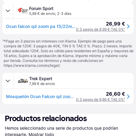
Forum Sport
5,99 € de envío
,
2-3 días
26,99 €
Ocun falcon qd zoom pa 15/22mm 16cm express escalada - Azul - UNICA
O 3 pagos de 8,99 € TAE 0%
¹
¹
*Paga en 3 plazos sin intereses con Klarna. Ejemplo de pago para una
compra de 120€: 3 pagos de 40€, TIN 0 % TAE 0 %. Plazo: 2 meses. Importe
total adeudado 120€. Solo es válido para residentes en España y mayores de
18 años. Sujeto a la aprobación de Klarna. Importe mínimo y máximo varía
por tienda. Consulta los términos y resto de condiciones en
https://www.klarna.com/es/legal/
.
Trek Expert
7,99 € de envío
26,60 €
Mosquetón Ocun Falcon qd zoom pa - Bleu
O 3 pagos de 8,86 € TAE 0%
¹
Productos relacionados
Hemos seleccionado una serie de productos que podrían 
interesarte.
Mostrar todo