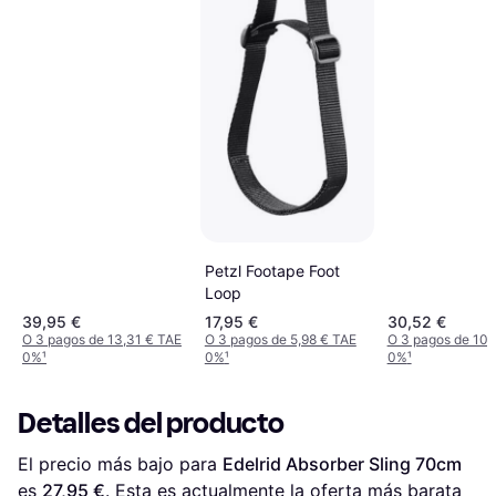
Petzl Footape Foot
Loop
39,95 €
17,95 €
30,52 €
O 3 pagos de 13,31 € TAE
O 3 pagos de 5,98 € TAE
O 3 pagos de 10,
0%
¹
0%
¹
0%
¹
Detalles del producto
El precio más bajo para 
Edelrid Absorber Sling 70cm
es 
27,95 €
. Esta es actualmente la oferta más barata 