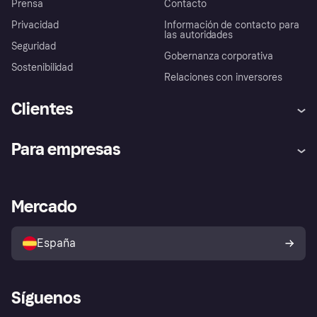
Prensa
Contacto
Privacidad
Información de contacto para
las autoridades
Seguridad
Gobernanza corporativa
Sostenibilidad
Relaciones con inversores
Clientes
Ayuda
Promesa de protección contra
Para empresas
el fraude
Inicio de sesión
Nuestra promesa
Asistencia al comerciante
Portal de desarrolladores
Klarna app
Bienestar financiero
Acceso empresas
Estado operativo
Mercado
Directorio de tiendas
Configuración de privacidad
Vende con Klarna
Plataformas y socios
Política de protección al
comprador de Klarna
Tu derecho de desistimiento
España
Reclamaciones
Síguenos