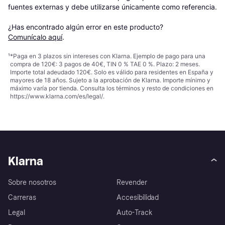
fuentes externas y debe utilizarse únicamente como referencia.

¿Has encontrado algún error en este producto? 
Comunícalo aquí
.
¹
*Paga en 3 plazos sin intereses con Klarna. Ejemplo de pago para una
compra de 120€: 3 pagos de 40€, TIN 0 % TAE 0 %. Plazo: 2 meses.
Importe total adeudado 120€. Solo es válido para residentes en España y
mayores de 18 años. Sujeto a la aprobación de Klarna. Importe mínimo y
máximo varía por tienda. Consulta los términos y resto de condiciones en
https://www.klarna.com/es/legal/
.
Klarna
Sobre nosotros
Revender
Carreras
Accesibilidad
Legal
Auto-Track