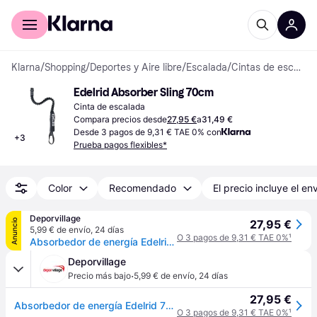
Comprar con Klarna
Para empresas
Klarna
/
Shopping
/
Deportes y Aire libre
/
Escalada
/
Cintas de escalada
Edelrid Absorber Sling 70cm
Cinta de escalada
Compara precios desde
27,95 €
a
31,49 €
Desde 3 pagos de 9,31 € TAE 0% con
+
3
Prueba pagos flexibles*
Color
Recomendado
El precio incluye el en
Deporvillage
Anuncio
27,95 €
5,99 € de envío
,
24 días
O 3 pagos de 9,31 € TAE 0%
¹
Absorbedor de energía Edelrid 70 cm negro - Black
Deporvillage
·
Precio más bajo
5,99 € de envío
,
24 días
27,95 €
Absorbedor de energía Edelrid 70 cm negro - Black
O 3 pagos de 9,31 € TAE 0%
¹