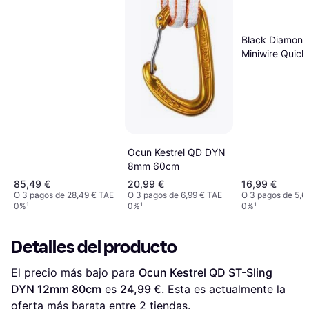
Black Diamond
Miniwire Quic
12cm
Ocun Kestrel QD DYN
8mm 60cm
85,49 €
20,99 €
16,99 €
O 3 pagos de 28,49 € TAE
O 3 pagos de 6,99 € TAE
O 3 pagos de 5,6
0%
¹
0%
¹
0%
¹
Detalles del producto
El precio más bajo para 
Ocun Kestrel QD ST-Sling 
DYN 12mm 80cm
 es 
24,99 €
. Esta es actualmente la 
oferta más barata entre 
2
 tiendas.