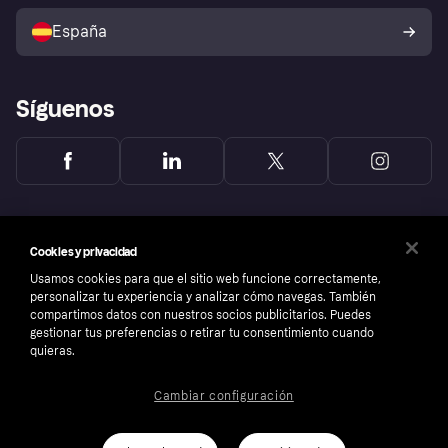
Vende con Klarna
Plataformas y socios
Política de protección al
comprador de Klarna
Tu derecho de desistimiento
España
Reclamaciones
Síguenos
Cookies y privacidad
Usamos cookies para que el sitio web funcione correctamente,
personalizar tu experiencia y analizar cómo navegas. También
compartimos datos con nuestros socios publicitarios. Puedes
gestionar tus preferencias o retirar tu consentimiento cuando
quieras.
Cambiar configuración
Copyright © 2005-2026 Klarna Bank AB (publ). Sede central: Stockholm, Sweden. Todos
los derechos reservados. Klarna Bank AB (publ). Sveavägen 46, 111 34 Stockholm.
Número de empresa: 556737-0431