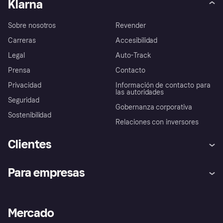
Klarna
Sobre nosotros
Revender
Carreras
Accesibilidad
Legal
Auto-Track
Prensa
Contacto
Privacidad
Información de contacto para
las autoridades
Seguridad
Gobernanza corporativa
Sostenibilidad
Relaciones con inversores
Clientes
Ayuda
Promesa de protección contra
Para empresas
el fraude
Inicio de sesión
Nuestra promesa
Asistencia al comerciante
Portal de desarrolladores
Klarna app
Bienestar financiero
Acceso empresas
Estado operativo
Mercado
Directorio de tiendas
Configuración de privacidad