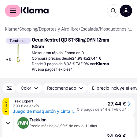
Comprar con Klarna
Para empresas
Klarna
/
Shopping
/
Deportes y Aire libre
/
Escalada
/
Mosquetones rápidos
Ocun Kestrel QD ST-Sling DYN 12mm 
Tendencia
80cm
Mosquetón rápido, Forma en D
Compara precios desde
24,99 €
a
27,44 €
+
3
Desde 3 pagos de 8,33 € TAE 0% con
Prueba pagos flexibles*
Color
Recomendado
El precio incluye el en
Trek Expert
Anuncio
27,44 €
7,99 € de envío
O 3 pagos de 9,14 € TAE 0%
¹
Juego de mosquetón y cinta rápida Ocun Kestrel St-Sling Dyn green - Vert
Trekkinn
·
Precio más bajo
1,99 € de envío
,
11 días
24,99 €