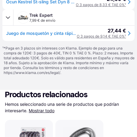
Ocun Kestrel St-sling Set Dyn 8 Mm Naranja 80 cm
O 3 pagos de 8,33 € TAE 0%
¹
Trek Expert
7,99 € de envío
27,44 €
Juego de mosquetón y cinta rápida Ocun Kestrel St-Sling Dyn green - Vert
O 3 pagos de 9,14 € TAE 0%
¹
¹
*Paga en 3 plazos sin intereses con Klarna. Ejemplo de pago para una
compra de 120€: 3 pagos de 40€, TIN 0 % TAE 0 %. Plazo: 2 meses. Importe
total adeudado 120€. Solo es válido para residentes en España y mayores de
18 años. Sujeto a la aprobación de Klarna. Importe mínimo y máximo varía
por tienda. Consulta los términos y resto de condiciones en
https://www.klarna.com/es/legal/
.
Productos relacionados
Hemos seleccionado una serie de productos que podrían 
interesarte.
Mostrar todo