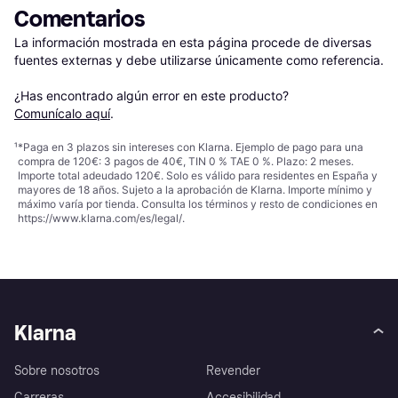
Comentarios
La información mostrada en esta página procede de diversas 
fuentes externas y debe utilizarse únicamente como referencia.

¿Has encontrado algún error en este producto? 
Comunícalo aquí
.
¹
*Paga en 3 plazos sin intereses con Klarna. Ejemplo de pago para una
compra de 120€: 3 pagos de 40€, TIN 0 % TAE 0 %. Plazo: 2 meses.
Importe total adeudado 120€. Solo es válido para residentes en España y
mayores de 18 años. Sujeto a la aprobación de Klarna. Importe mínimo y
máximo varía por tienda. Consulta los términos y resto de condiciones en
https://www.klarna.com/es/legal/
.
Klarna
Sobre nosotros
Revender
Carreras
Accesibilidad