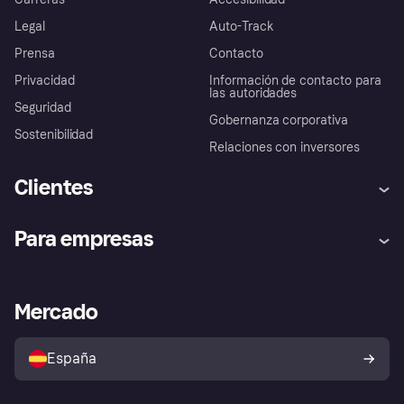
Legal
Auto-Track
Prensa
Contacto
Privacidad
Información de contacto para
las autoridades
Seguridad
Gobernanza corporativa
Sostenibilidad
Relaciones con inversores
Clientes
Ayuda
Promesa de protección contra
Para empresas
el fraude
Inicio de sesión
Nuestra promesa
Asistencia al comerciante
Portal de desarrolladores
Klarna app
Bienestar financiero
Acceso empresas
Estado operativo
Mercado
Directorio de tiendas
Configuración de privacidad
Vende con Klarna
Plataformas y socios
Política de protección al
comprador de Klarna
Tu derecho de desistimiento
España
Reclamaciones