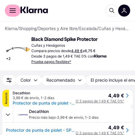
Comprar con Klarna
Para empresas
Klarna
/
Shopping
/
Deportes y Aire libre
/
Escalada
/
Cuñas y Hexágonos
Black Diamond Spike Protector
Cuñas y Hexágonos
Compara precios desde
4,49 €
a
6,75 €
Desde 3 pagos de 1,49 € TAE 0% con
+
2
Prueba pagos flexibles*
Color
Recomendado
El precio incluye el en
Decathlon
Anuncio
4,49 €
3,99 € de envío
,
1-2 días
O 3 pagos de 1,49 € TAE 0%
¹
Protector de punta de piolet - SPIKE PROTECTOR
Decathlon
·
Precio más bajo
3,99 € de envío
,
1-2 días
4,49 €
Protector de punta de piolet - SPIKE PROTECTOR
O 3 pagos de 1,49 € TAE 0%
¹