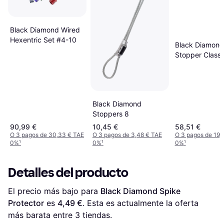
Black Diamond Wired
Hexentric Set #4-10
Black Diamond
Stopper Classi
Black Diamond
Stoppers 8
90,99 €
10,45 €
58,51 €
O 3 pagos de 30,33 € TAE
O 3 pagos de 3,48 € TAE
O 3 pagos de 19,
0%
¹
0%
¹
0%
¹
Detalles del producto
El precio más bajo para 
Black Diamond Spike 
Protector
 es 
4,49 €
. Esta es actualmente la oferta 
más barata entre 
3
 tiendas.