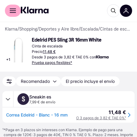
Comprar con Klarna
Para empresas
Klarna
/
Shopping
/
Deportes y Aire libre
/
Escalada
/
Cintas de escalada
Edelrid PES Sling 3R 16mm White
Cinta de escalada
Precio
11,48 €
Desde 3 pagos de 3,82 € TAE 0% con
+
1
Prueba pagos flexibles*
Recomendado
El precio incluye el envío
Sneakin es
S
7,99 € de envío
11,48 €
Correa Edelrid - Blanc - 16 mm
O 3 pagos de 3,82 € TAE 0%
¹
¹
*Paga en 3 plazos sin intereses con Klarna. Ejemplo de pago para una
compra de 120€: 3 pagos de 40€, TIN 0 % TAE 0 %. Plazo: 2 meses. Importe