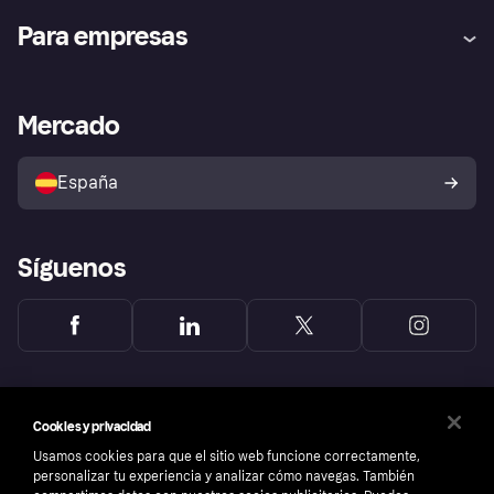
Ayuda
Promesa de protección contra
Para empresas
el fraude
Inicio de sesión
Nuestra promesa
Asistencia al comerciante
Portal de desarrolladores
Klarna app
Bienestar financiero
Acceso empresas
Estado operativo
Mercado
Directorio de tiendas
Configuración de privacidad
Vende con Klarna
Plataformas y socios
Política de protección al
comprador de Klarna
Tu derecho de desistimiento
España
Reclamaciones
Síguenos
Cookies y privacidad
Usamos cookies para que el sitio web funcione correctamente,
personalizar tu experiencia y analizar cómo navegas. También