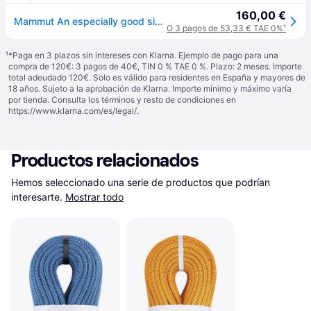
160,00 €
Mammut An especially good single rope 9.5 Crag Classic Rope 60m Blue 60 m
O 3 pagos de 53,33 € TAE 0%
¹
¹
*Paga en 3 plazos sin intereses con Klarna. Ejemplo de pago para una
compra de 120€: 3 pagos de 40€, TIN 0 % TAE 0 %. Plazo: 2 meses. Importe
total adeudado 120€. Solo es válido para residentes en España y mayores de
18 años. Sujeto a la aprobación de Klarna. Importe mínimo y máximo varía
por tienda. Consulta los términos y resto de condiciones en
https://www.klarna.com/es/legal/
.
Productos relacionados
Hemos seleccionado una serie de productos que podrían 
interesarte.
Mostrar todo