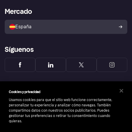
Asistencia al comerciante
Portal de desarrolladores
Klarna app
Bienestar financiero
Acceso empresas
Estado operativo
Mercado
Directorio de tiendas
Configuración de privacidad
Vende con Klarna
Plataformas y socios
Política de protección al
comprador de Klarna
Tu derecho de desistimiento
España
Reclamaciones
Síguenos
Cookies y privacidad
Usamos cookies para que el sitio web funcione correctamente,
personalizar tu experiencia y analizar cómo navegas. También
compartimos datos con nuestros socios publicitarios. Puedes
gestionar tus preferencias o retirar tu consentimiento cuando
quieras.