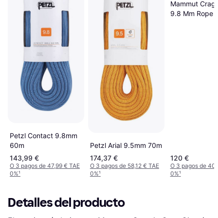
Mammut Crag C
9.8 Mm Rope A
M
Petzl Contact 9.8mm
60m
Petzl Arial 9.5mm 70m
143,99 €
174,37 €
120 €
O 3 pagos de 47,99 € TAE
O 3 pagos de 58,12 € TAE
O 3 pagos de 40
0%
¹
0%
¹
0%
¹
Detalles del producto