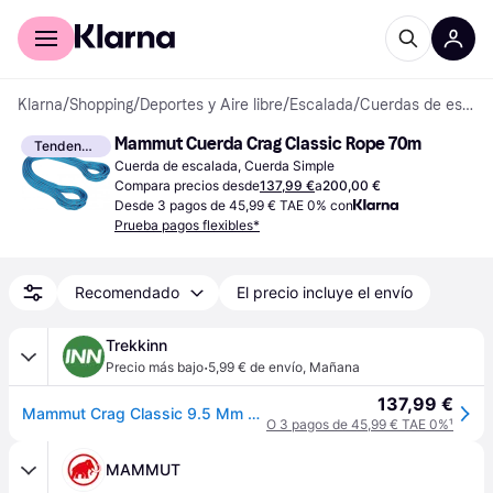
Comprar con Klarna
Para empresas
Klarna
/
Shopping
/
Deportes y Aire libre
/
Escalada
/
Cuerdas de escalada
Mammut Cuerda Crag Classic Rope 70m
Tendencia
Cuerda de escalada, Cuerda Simple
Compara precios desde
137,99 €
a
200,00 €
Desde 3 pagos de 45,99 € TAE 0% con
Prueba pagos flexibles*
Recomendado
El precio incluye el envío
Trekkinn
·
Precio más bajo
5,99 € de envío
,
Mañana
137,99 €
Mammut Crag Classic 9.5 Mm Rope Azul 60 m
O 3 pagos de 45,99 € TAE 0%
¹
MAMMUT