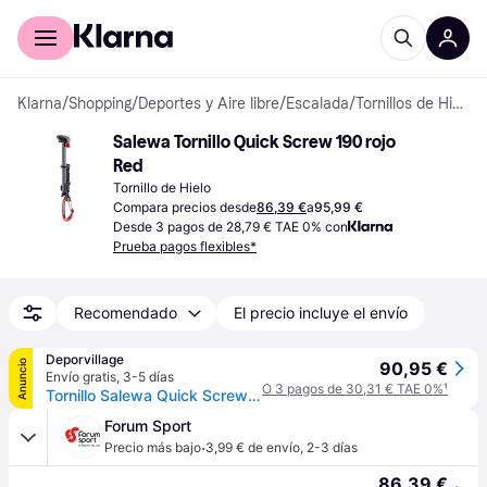
Comprar con Klarna
Para empresas
Klarna
/
Shopping
/
Deportes y Aire libre
/
Escalada
/
Tornillos de Hielo
Salewa Tornillo Quick Screw 190 rojo 
Red
Tornillo de Hielo
Compara precios desde
86,39 €
a
95,99 €
Desde 3 pagos de 28,79 € TAE 0% con
Prueba pagos flexibles*
Recomendado
El precio incluye el envío
Deporvillage
Anuncio
90,95 €
Envío gratis
,
3-5 días
O 3 pagos de 30,31 € TAE 0%
¹
Tornillo Salewa Quick Screw 190 cm rojo - Red
Forum Sport
·
Precio más bajo
3,99 € de envío
,
2-3 días
86,39 €