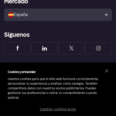
Mercado
Configuración de privacidad
Vende con Klarna
Plataformas y socios
Política de protección al
comprador de Klarna
Tu derecho de desistimiento
España
Reclamaciones
Síguenos
Cookies y privacidad
Usamos cookies para que el sitio web funcione correctamente,
personalizar tu experiencia y analizar cómo navegas. También
compartimos datos con nuestros socios publicitarios. Puedes
gestionar tus preferencias o retirar tu consentimiento cuando
quieras.
Cambiar configuración
Copyright © 2005-2026 Klarna Bank AB (publ). Sede central: Stockholm, Sweden. Todos