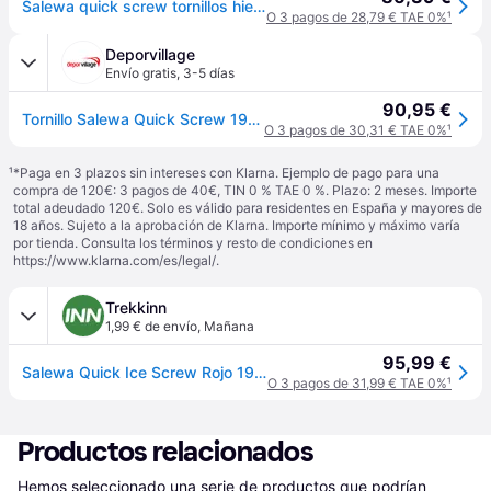
Salewa quick screw tornillos hielo - Rojo - UNICA
O 3 pagos de 28,79 € TAE 0%
¹
Deporvillage
Envío gratis
,
3-5 días
90,95 €
Tornillo Salewa Quick Screw 190 cm rojo - Red
O 3 pagos de 30,31 € TAE 0%
¹
¹
*Paga en 3 plazos sin intereses con Klarna. Ejemplo de pago para una
compra de 120€: 3 pagos de 40€, TIN 0 % TAE 0 %. Plazo: 2 meses. Importe
total adeudado 120€. Solo es válido para residentes en España y mayores de
18 años. Sujeto a la aprobación de Klarna. Importe mínimo y máximo varía
por tienda. Consulta los términos y resto de condiciones en
https://www.klarna.com/es/legal/
.
Trekkinn
1,99 € de envío
,
Mañana
95,99 €
Salewa Quick Ice Screw Rojo 190 mm
O 3 pagos de 31,99 € TAE 0%
¹
Productos relacionados
Hemos seleccionado una serie de productos que podrían 