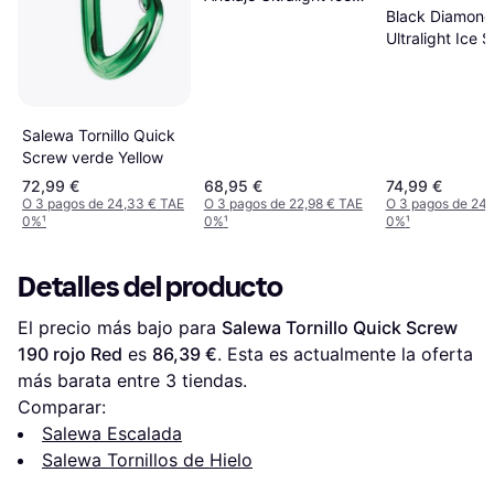
Black Diamond
Screw Verde 19
Ultralight Ice 
22cm
Salewa Tornillo Quick
Screw verde Yellow
72,99 €
68,95 €
74,99 €
O 3 pagos de 24,33 € TAE
O 3 pagos de 22,98 € TAE
O 3 pagos de 24,
0%
¹
0%
¹
0%
¹
Detalles del producto
El precio más bajo para 
Salewa Tornillo Quick Screw 
190 rojo Red
 es 
86,39 €
. Esta es actualmente la oferta 
más barata entre 
3
 tiendas.
Comparar:
Salewa Escalada
Salewa Tornillos de Hielo