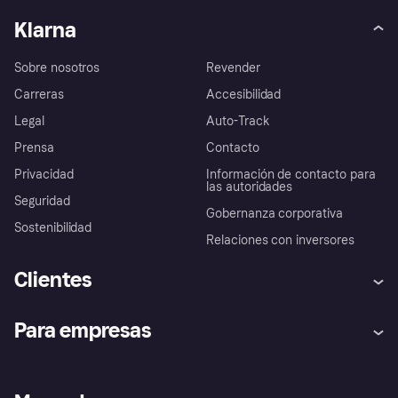
Klarna
Sobre nosotros
Revender
Carreras
Accesibilidad
Legal
Auto-Track
Prensa
Contacto
Privacidad
Información de contacto para
las autoridades
Seguridad
Gobernanza corporativa
Sostenibilidad
Relaciones con inversores
Clientes
Ayuda
Promesa de protección contra
Para empresas
el fraude
Inicio de sesión
Nuestra promesa
Asistencia al comerciante
Portal de desarrolladores
Klarna app
Bienestar financiero
Acceso empresas
Estado operativo
Directorio de tiendas