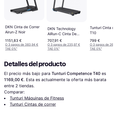
DKN Cinta de Correr
Tunturi Cinta d
DKN Technology
Airun-Z Noir
T10
AiRun-C Cinta De
Andar
1151,83 €
707,91 €
799 €
O 3 pagos de 383,94 €
O 3 pagos de 235,97 €
O 3 pagos de 266
TAE 0%
¹
TAE 0%
¹
TAE 0%
¹
Detalles del producto
El precio más bajo para 
Tunturi Competence T40
 es 
1169,00 €
. Esta es actualmente la oferta más barata 
entre 
2
 tiendas.
Comparar:
Tunturi Máquinas de Fitness
Tunturi Cintas de correr