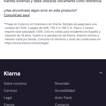
fuentes externas y debe utilizarse únicamente como referencia.

¿Has encontrado algún error en este producto? 
Comunícalo aquí
.
¹
*Paga en 3 plazos sin intereses con Klarna. Ejemplo de pago para una
compra de 120€: 3 pagos de 40€, TIN 0 % TAE 0 %. Plazo: 2 meses.
Importe total adeudado 120€. Solo es válido para residentes en España y
mayores de 18 años. Sujeto a la aprobación de Klarna. Importe mínimo y
máximo varía por tienda. Consulta los términos y resto de condiciones en
https://www.klarna.com/es/legal/
.
Klarna
Sobre nosotros
Revender
Carreras
Accesibilidad
Legal
Auto-Track
Prensa
Contacto