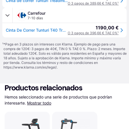
Cinta de correr Tunturi Treadmill Competence T40 - Black
O 3 pagos de 389,66 € TAE 0%
¹
Carrefour
7-10 días
1190,00 €
Cinta De Correr Tunturi T40 Treadmill Competence
O 3 pagos de 396,66 € TAE 0%
¹
¹
*Paga en 3 plazos sin intereses con Klarna. Ejemplo de pago para una
compra de 120€: 3 pagos de 40€, TIN 0 % TAE 0 %. Plazo: 2 meses. Importe
total adeudado 120€. Solo es válido para residentes en España y mayores de
18 años. Sujeto a la aprobación de Klarna. Importe mínimo y máximo varía
por tienda. Consulta los términos y resto de condiciones en
https://www.klarna.com/es/legal/
.
Productos relacionados
Hemos seleccionado una serie de productos que podrían 
interesarte.
Mostrar todo