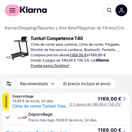
Comprar con Klarna
Para empresas
Klarna
/
Shopping
/
Deportes y Aire libre
/
Máquinas de Fitness
/
Cintas de correr
Tunturi Competence T40
Cinta de correr para caminar, Cinta de correr, Plegable, 
Monitor de frecuencia cardíaca, Bluetooth, Pantalla, 
Ruedas de transporte, Portabotellas, USB
Compara precios desde
1169,00 €
a
1190,00 €
+
3
Desde 3 pagos de 389,66 € TAE 0% con
Prueba pagos flexibles*
Recomendado
El precio incluye el envío
Deporvillage
Anuncio
1169,00 €
19,99 € de envío
,
24 días
O 3 pagos de 389,66 € TAE 0%
¹
Cinta de correr Tunturi Treadmill Competence T40 - Black
Deporvillage
·
Precio más bajo
19,99 € de envío
,
24 días
1169,00 €