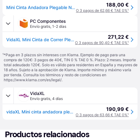
188,00 €
Mini Cinta Andadora Plegable Negra 93x36 Cm Vidaxl
O 3 pagos de 62,66 € TAE 0%
¹
PC Componentes
Envío gratis
,
1-2 días
271,22 €
VidaXL Mini Cinta de Correr Plegable Negra
O 3 pagos de 90,40 € TAE 0%
¹
¹
*Paga en 3 plazos sin intereses con Klarna. Ejemplo de pago para una
compra de 120€: 3 pagos de 40€, TIN 0 % TAE 0 %. Plazo: 2 meses. Importe
total adeudado 120€. Solo es válido para residentes en España y mayores de
18 años. Sujeto a la aprobación de Klarna. Importe mínimo y máximo varía
por tienda. Consulta los términos y resto de condiciones en
https://www.klarna.com/es/legal/
.
VidaXL
Envío gratis
,
4 días
190,99 €
vidaXL Mini cinta andadora plegable negra 93x36 cm - Negro
O 3 pagos de 63,66 € TAE 0%
¹
Productos relacionados