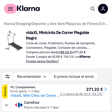
Comprar con Klarna
Para empresas
Klarna
/
Shopping
/
Deportes y Aire libre
/
Máquinas de Fitness
/
Cintas de correr
vidaXL Minicinta De Correr Plegable 
Negro
Cinta de correr, Podómetro, Ruedas de transporte, 
Cronómetro, Plegable, Contador de calorías, 
+
4
Cuentakilómetros, Monitor de frecuencia cardíaca, 
Compara precios desde
188,00 €
a
271,22 €
Pantalla
Desde 3 pagos de 62,66 € TAE 0% con
Prueba pagos flexibles*
Recomendado
El precio incluye el envío
PC Componentes
Anuncio
271,22 €
Envío gratis
,
1-2 días
O 3 pagos de 90,40 € TAE 0%
¹
VidaXL Mini Cinta de Correr Plegable Negra
Carrefour
·
Precio más bajo
5-7 días