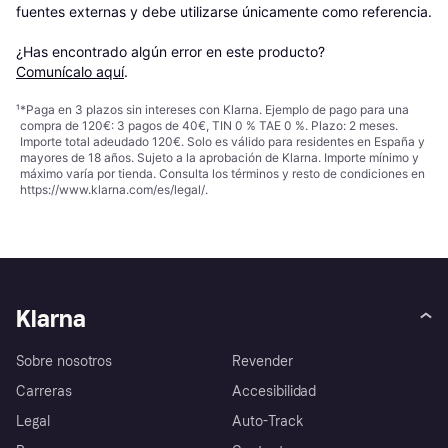
fuentes externas y debe utilizarse únicamente como referencia.

¿Has encontrado algún error en este producto? 
Comunícalo aquí
.
¹
*Paga en 3 plazos sin intereses con Klarna. Ejemplo de pago para una
compra de 120€: 3 pagos de 40€, TIN 0 % TAE 0 %. Plazo: 2 meses.
Importe total adeudado 120€. Solo es válido para residentes en España y
mayores de 18 años. Sujeto a la aprobación de Klarna. Importe mínimo y
máximo varía por tienda. Consulta los términos y resto de condiciones en
https://www.klarna.com/es/legal/
.
Klarna
Sobre nosotros
Revender
Carreras
Accesibilidad
Legal
Auto-Track