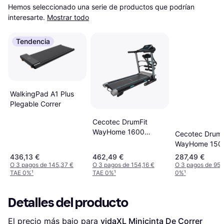
Hemos seleccionado una serie de productos que podrían 
interesarte.
Mostrar todo
Tendencia
WalkingPad A1 Plus
Plegable Correr
Cecotec DrumFit
WayHome 1600
Cecotec DrumF
Obelia Pro
WayHome 1500
Treadmill
436,13 €
462,49 €
287,49 €
O 3 pagos de 145,37 €
O 3 pagos de 154,16 €
O 3 pagos de 95,
TAE 0%
¹
TAE 0%
¹
0%
¹
Detalles del producto
El precio más bajo para 
vidaXL Minicinta De Correr 